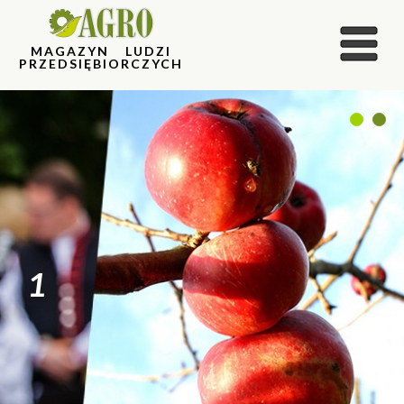
MAGAZYN LUDZI
PRZEDSIĘBIORCZYCH
1
2
1
2