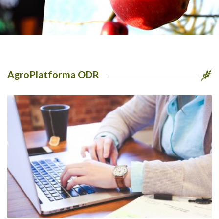
AgroPlatforma ODR