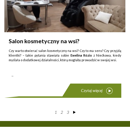
Salon kosmetyczny na wsi?
Czy warto otwierać salon kosmetyczny na wsi? Czy to ma sens? Czy przyjdą
klientki? – takie py­tania stawiała sobie
Ewelina Rózio
z Niećkowa, kiedy
myślała o dodatkowej działalności, którą mogłaby prowadzić w swojej wsi.
...
Czytaj więcej
1
2
3