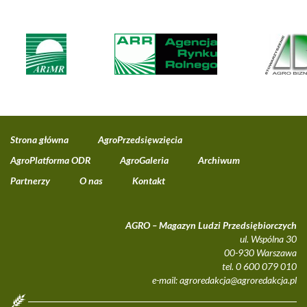
Strona główna
AgroPrzedsięwzięcia
AgroPlatforma ODR
AgroGaleria
Archiwum
Partnerzy
O nas
Kontakt
AGRO – Magazyn Ludzi Przedsiębiorczych
ul. Wspólna 30
00-930 Warszawa
tel. 0 600 079 010
e-mail:
agroredakcja@agroredakcja.pl