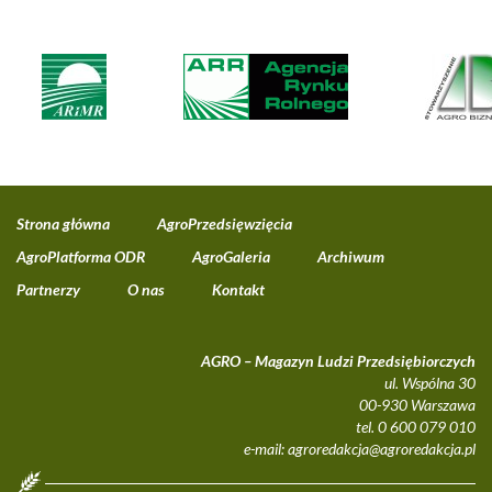
Strona główna
AgroPrzedsięwzięcia
AgroPlatforma ODR
AgroGaleria
Archiwum
Partnerzy
O nas
Kontakt
AGRO – Magazyn Ludzi Przedsiębiorczych
ul. Wspólna 30
00-930 Warszawa
tel. 0 600 079 010
e-mail:
agroredakcja@agroredakcja.pl