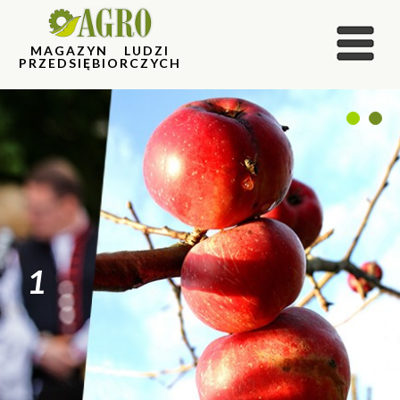
MAGAZYN LUDZI
PRZEDSIĘBIORCZYCH
1
2
1
2