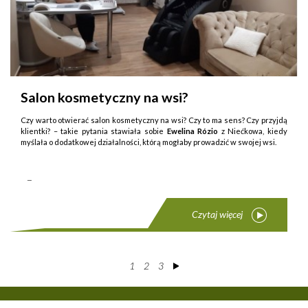
Salon kosmetyczny na wsi?
Czy warto otwierać salon kosmetyczny na wsi? Czy to ma sens? Czy przyjdą
klientki? – takie py­tania stawiała sobie
Ewelina Rózio
z Niećkowa, kiedy
myślała o dodatkowej działalności, którą mogłaby prowadzić w swojej wsi.
...
Czytaj więcej
1
2
3