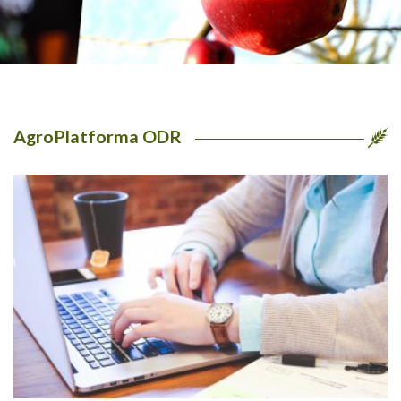
AgroPlatforma ODR