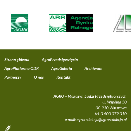
Strona główna
AgroPrzedsięwzięcia
AgroPlatforma ODR
AgroGaleria
Archiwum
Partnerzy
O nas
Kontakt
AGRO – Magazyn Ludzi Przedsiębiorczych
ul. Wspólna 30
00-930 Warszawa
tel. 0 600 079 010
e-mail:
agroredakcja@agroredakcja.pl