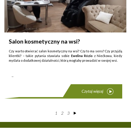
Salon kosmetyczny na wsi?
Czy warto otwierać salon kosmetyczny na wsi? Czy to ma sens? Czy przyjdą
klientki? – takie py­tania stawiała sobie
Ewelina Rózio
z Niećkowa, kiedy
myślała o dodatkowej działalności, którą mogłaby prowadzić w swojej wsi.
...
Czytaj więcej
1
2
3