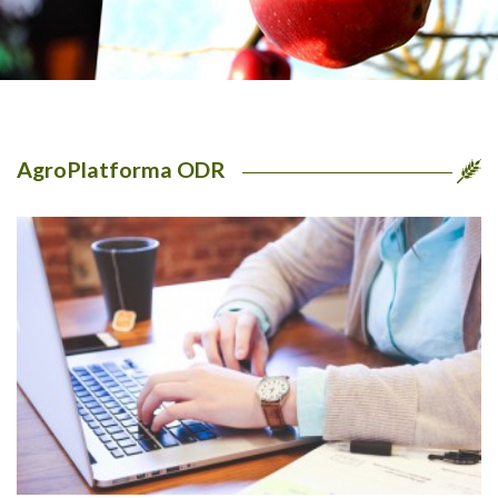
AgroPlatforma ODR