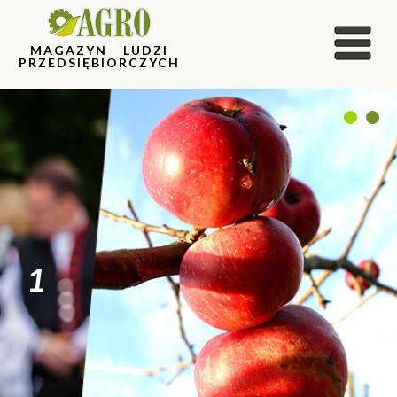
MAGAZYN LUDZI
PRZEDSIĘBIORCZYCH
1
2
1
2