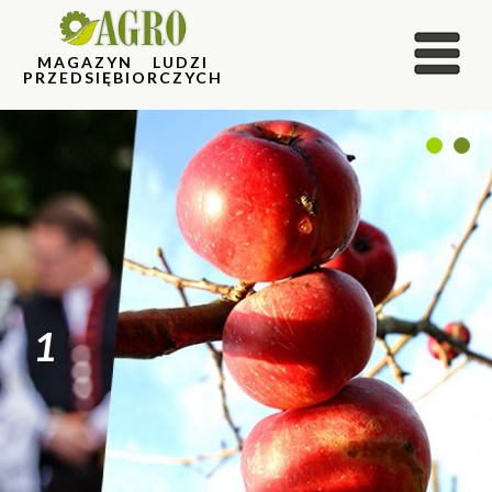
MAGAZYN LUDZI
PRZEDSIĘBIORCZYCH
1
2
1
2