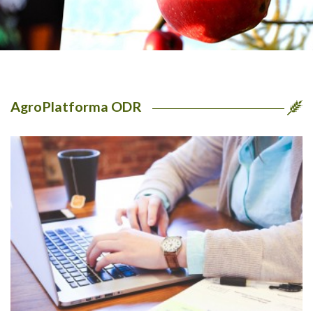
AgroPlatforma ODR