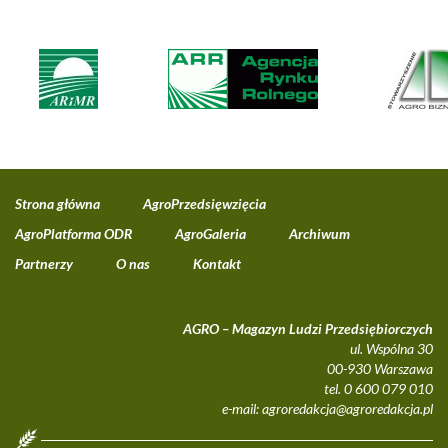
Strona główna
AgroPrzedsięwzięcia
AgroPlatforma ODR
AgroGaleria
Archiwum
Partnerzy
O nas
Kontakt
AGRO – Magazyn Ludzi Przedsiębiorczych
ul. Wspólna 30
00-930 Warszawa
tel. 0 600 079 010
e-mail:
agroredakcja@agroredakcja.pl