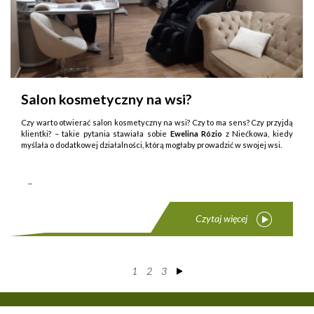
Salon kosmetyczny na wsi?
Czy warto otwierać salon kosmetyczny na wsi? Czy to ma sens? Czy przyjdą
klientki? – takie py­tania stawiała sobie
Ewelina Rózio
z Niećkowa, kiedy
myślała o dodatkowej działalności, którą mogłaby prowadzić w swojej wsi.
...
Czytaj więcej
1
2
3