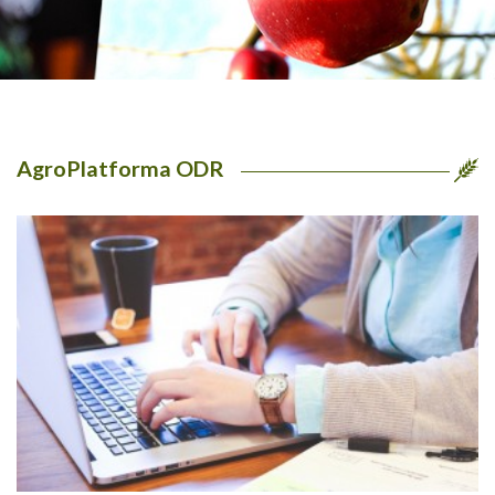
AgroPlatforma ODR