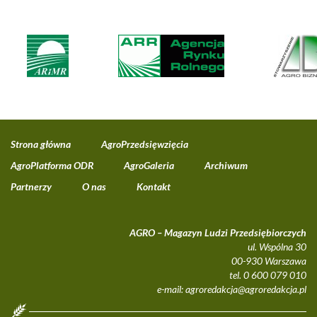
Strona główna
AgroPrzedsięwzięcia
AgroPlatforma ODR
AgroGaleria
Archiwum
Partnerzy
O nas
Kontakt
AGRO – Magazyn Ludzi Przedsiębiorczych
ul. Wspólna 30
00-930 Warszawa
tel. 0 600 079 010
e-mail:
agroredakcja@agroredakcja.pl