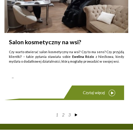
Salon kosmetyczny na wsi?
Czy warto otwierać salon kosmetyczny na wsi? Czy to ma sens? Czy przyjdą
klientki? – takie py­tania stawiała sobie
Ewelina Rózio
z Niećkowa, kiedy
myślała o dodatkowej działalności, którą mogłaby prowadzić w swojej wsi.
...
Czytaj więcej
1
2
3