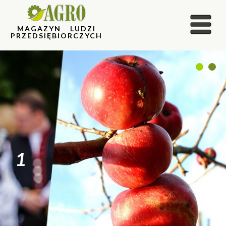
MAGAZYN LUDZI
PRZEDSIĘBIORCZYCH
1
2
1
2