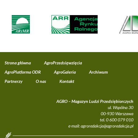
Strona główna
AgroPrzedsięwzięcia
AgroPlatforma ODR
AgroGaleria
Archiwum
Partnerzy
O nas
Kontakt
AGRO – Magazyn Ludzi Przedsiębiorczych
ul. Wspólna 30
00-930 Warszawa
tel. 0 600 079 010
e-mail:
agroredakcja@agroredakcja.pl