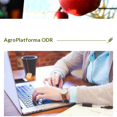
AgroPlatforma ODR