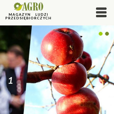
MAGAZYN LUDZI
PRZEDSIĘBIORCZYCH
1
2
1
2