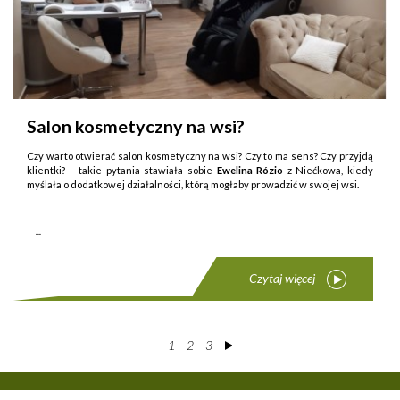
Salon kosmetyczny na wsi?
Czy warto otwierać salon kosmetyczny na wsi? Czy to ma sens? Czy przyjdą
klientki? – takie py­tania stawiała sobie
Ewelina Rózio
z Niećkowa, kiedy
myślała o dodatkowej działalności, którą mogłaby prowadzić w swojej wsi.
...
Czytaj więcej
1
2
3