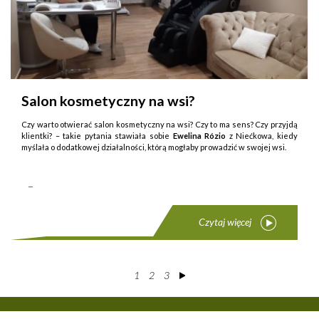
Salon kosmetyczny na wsi?
Czy warto otwierać salon kosmetyczny na wsi? Czy to ma sens? Czy przyjdą
klientki? – takie py­tania stawiała sobie
Ewelina Rózio
z Niećkowa, kiedy
myślała o dodatkowej działalności, którą mogłaby prowadzić w swojej wsi.
...
Czytaj więcej
1
2
3