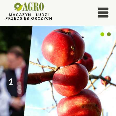
MAGAZYN LUDZI
PRZEDSIĘBIORCZYCH
1
2
1
2