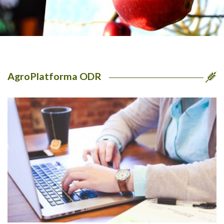
AgroPlatforma ODR