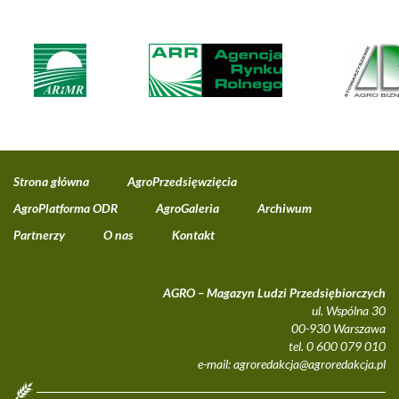
Strona główna
AgroPrzedsięwzięcia
AgroPlatforma ODR
AgroGaleria
Archiwum
Partnerzy
O nas
Kontakt
AGRO – Magazyn Ludzi Przedsiębiorczych
ul. Wspólna 30
00-930 Warszawa
tel. 0 600 079 010
e-mail:
agroredakcja@agroredakcja.pl