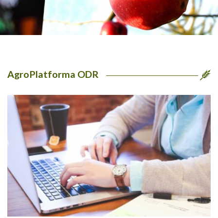
AgroPlatforma ODR