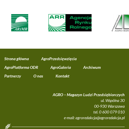
Strona główna
AgroPrzedsięwzięcia
AgroPlatforma ODR
AgroGaleria
Archiwum
Partnerzy
O nas
Kontakt
AGRO – Magazyn Ludzi Przedsiębiorczych
ul. Wspólna 30
00-930 Warszawa
tel. 0 600 079 010
e-mail:
agroredakcja@agroredakcja.pl