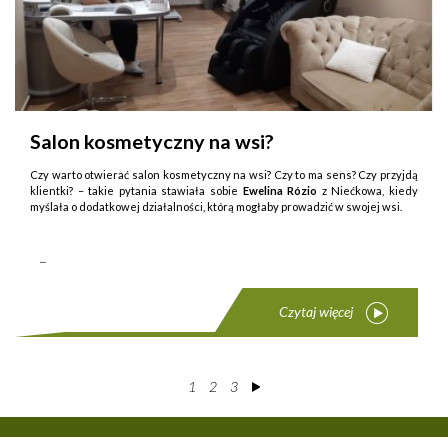
Salon kosmetyczny na wsi?
Czy warto otwierać salon kosmetyczny na wsi? Czy to ma sens? Czy przyjdą
klientki? – takie py­tania stawiała sobie
Ewelina Rózio
z Niećkowa, kiedy
myślała o dodatkowej działalności, którą mogłaby prowadzić w swojej wsi.
...
Czytaj więcej
1
2
3