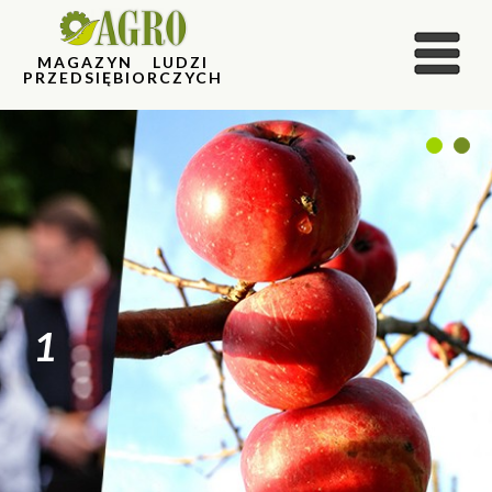
MAGAZYN LUDZI
PRZEDSIĘBIORCZYCH
1
2
1
2