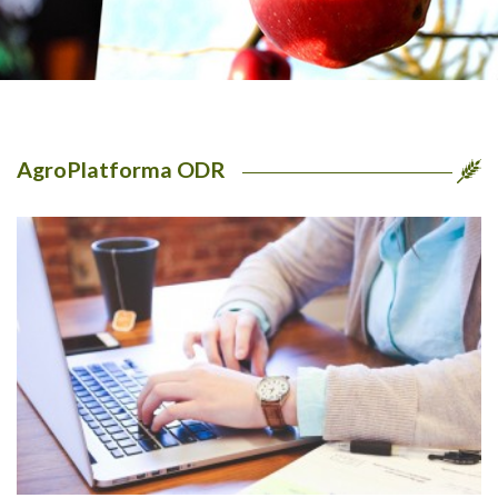
AgroPlatforma ODR