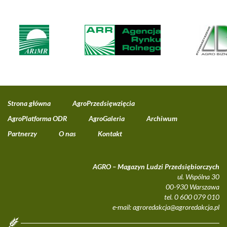
Strona główna
AgroPrzedsięwzięcia
AgroPlatforma ODR
AgroGaleria
Archiwum
Partnerzy
O nas
Kontakt
AGRO – Magazyn Ludzi Przedsiębiorczych
ul. Wspólna 30
00-930 Warszawa
tel. 0 600 079 010
e-mail:
agroredakcja@agroredakcja.pl