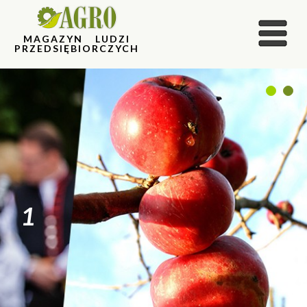
MAGAZYN LUDZI
PRZEDSIĘBIORCZYCH
1
2
1
2