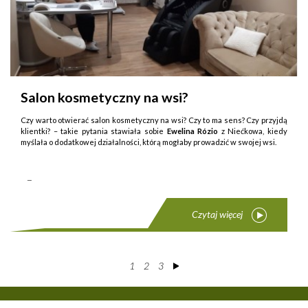
Salon kosmetyczny na wsi?
Czy warto otwierać salon kosmetyczny na wsi? Czy to ma sens? Czy przyjdą
klientki? – takie py­tania stawiała sobie
Ewelina Rózio
z Niećkowa, kiedy
myślała o dodatkowej działalności, którą mogłaby prowadzić w swojej wsi.
...
Czytaj więcej
1
2
3