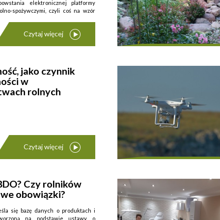
owstania elektronicznej platformy
olno-spożywczymi, czyli coś na wzór
Czytaj więcej
ość, jako czynnik
ości w
twach rolnych
 zamiast akcji będą ...
Czytaj więcej
 BDO? Czy rolników
ług definicji zawartej w ustawie o
owe obowiązki?
h działalności innowacyjnej (Dz. U.
z. 1484) to działalność związana z
uruchomieniem wytwarzania nowych i
śla się bazę danych o produktach i
tworzoną na podstawie ustawy o