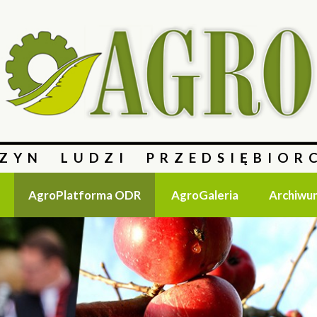
ZYN LUDZI PRZEDSIĘBIOR
AgroPlatforma ODR
AgroGaleria
Archiwu