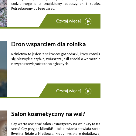
codziennego dnia znajdziemy odpoczynek i relaks.
Potrzebujemy do tego parę ...
Czytaj więcej
Dron wsparciem dla rolnika
Rolnictwo to jeden z sektorów gospodarki, który rozwija
się niezwykle szybko, zwłaszcza jeśli chodzi o wdrażanie
nowych rozwiązań technologicznych.
Czytaj więcej
Obecnie coraz częściej można zaobserwować ...
Salon kosmetyczny na wsi?
Czy warto otwierać salon kosmetyczny na wsi? Czy to ma
sens? Czy przyjdą klientki? – takie py­tania stawiała sobie
Ewelina Rózio
z Niećkowa, kiedy myślała o dodatkowej