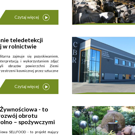
Czytaj więcej
ie teledetekcji
ń spółdzielni ...
j w rolnictwie
litarna zajmuje się pozyskiwaniem,
nterpretacją i wykorzystaniem zdjęć
czyli obrazów powierzchni Ziemi
zestrzeni kosmicznej przez sztuczne
Czytaj więcej
 Żywnościowa - to
rozwój obrotu
rolno – spożywczymi
ciowa SELLFOOD - to projekt mający