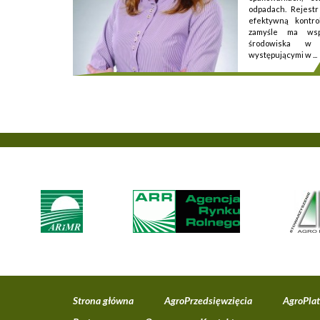
odpadach. Rejestr
efektywną kontr
zamyśle ma wsp
środowiska w 
występującymi w ...
Strona główna
AgroPrzedsięwzięcia
AgroPla