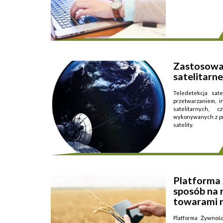
Zastosowan
Przedmiotem działa
satelitarne
Teledetekcja sate
przetwarzaniem, i
satelitarnych, 
wykonywanych z pr
satelity.
...
Platforma
sposób na 
towarami 
Platforma Żywnoś