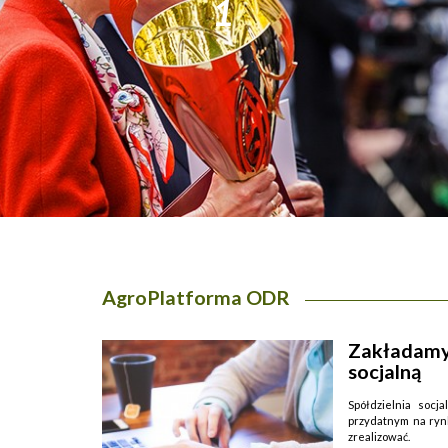
1
AgroPlatforma ODR
Zakładamy 
socjalną
Spółdzielnia soc
przydatnym na rynk
zrealizować.