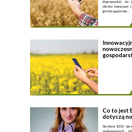
doprowadzić do p
obrotu towarami r
giełdy papierów...
Innowacyjn
nowoczesn
gospodars
wartościowych, gdzie
Co to jest
Innowacyjność wed
dotyczą n
niektórych formac
2005, nr 179, po
przygotowaniem i 
Skrótem BDO okre
...
opakowaniach, s