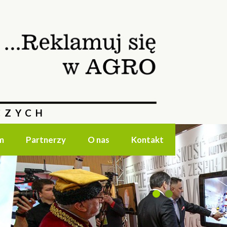
CZYCH
m
Partnerzy
O nas
Kontakt
1
2