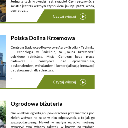
Jedną z tych krawędzi jest światło! Czy rzeczywiście
światło jest tak ważnym czynnikiem, jak np.: pasza, woda,
powietrze, ...
Czytaj więcej
Polska Dolina Krzemowa
Centrum Badawczo-Rozwojowe Agro – Środki – Technika
– Technologia w Śmielinie, to „Dolina Krzemowa”
polskiego rolnictwa. Misją Centrum będą prace
badawcze i rozwojowe nad opracowaniem,
doskonaleniem, wdrażaniem i komercjalizacją innowacji
dedykowanych dla rolnictwa.
...
Czytaj więcej
Ogrodowa biżuteria
Nie wielkość ogrodu, ani powierzchnia przeznaczona pod
zieleń wpływa na nasz w nim odpoczynek, a to jak go
zagospodarujemy. Nawet w małym ogródku możemy
stworzyć swój własny zakątek, w którym po trudach