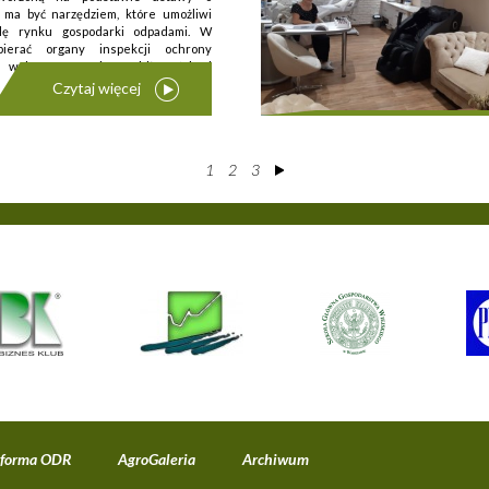
 ma być narzędziem, które umożliwi
olę rynku gospodarki odpadami. W
ierać organy inspekcji ochrony
walce z nieprawidłowościami
Czytaj więcej
1
2
3
tforma ODR
AgroGaleria
Archiwum