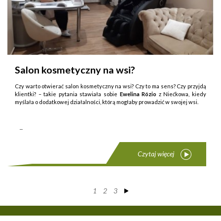
Salon kosmetyczny na wsi?
Czy warto otwierać salon kosmetyczny na wsi? Czy to ma sens? Czy przyjdą
klientki? – takie py­tania stawiała sobie
Ewelina Rózio
z Niećkowa, kiedy
myślała o dodatkowej działalności, którą mogłaby prowadzić w swojej wsi.
...
Czytaj więcej
1
2
3