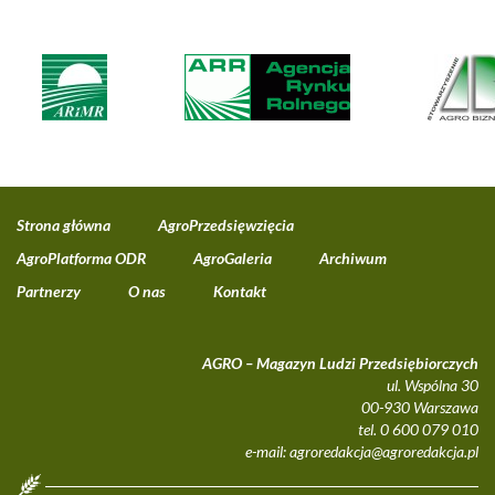
Strona główna
AgroPrzedsięwzięcia
AgroPlatforma ODR
AgroGaleria
Archiwum
Partnerzy
O nas
Kontakt
AGRO – Magazyn Ludzi Przedsiębiorczych
ul. Wspólna 30
00-930 Warszawa
tel. 0 600 079 010
e-mail:
agroredakcja@agroredakcja.pl