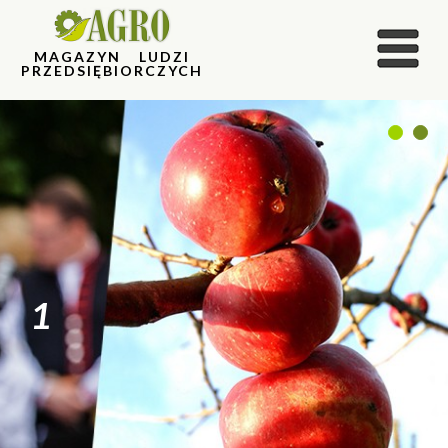
MAGAZYN LUDZI
PRZEDSIĘBIORCZYCH
1
2
1
2