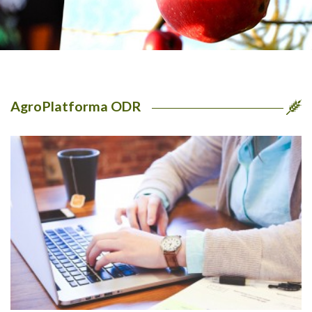
AgroPlatforma ODR