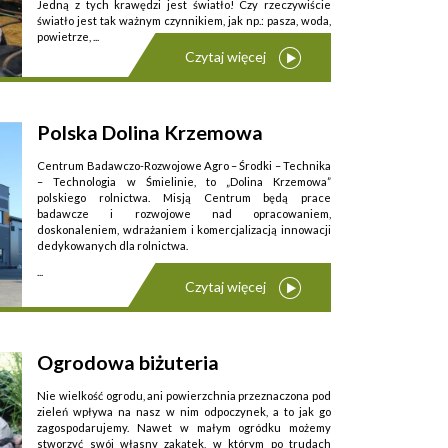
Jedną z tych krawędzi jest światło! Czy rzeczywiście
światło jest tak ważnym czynnikiem, jak np.: pasza, woda,
powietrze, ...
Czytaj więcej
Polska Dolina Krzemowa
Centrum Badawczo-Rozwojowe Agro – Środki – Technika
– Technologia w Śmielinie, to „Dolina Krzemowa”
polskiego rolnictwa. Misją Centrum będą prace
badawcze i rozwojowe nad opracowaniem,
doskonaleniem, wdrażaniem i komercjalizacją innowacji
dedykowanych dla rolnictwa.
...
Czytaj więcej
Ogrodowa biżuteria
Nie wielkość ogrodu, ani powierzchnia przeznaczona pod
zieleń wpływa na nasz w nim odpoczynek, a to jak go
zagospodarujemy. Nawet w małym ogródku możemy
stworzyć swój własny zakątek, w którym po trudach