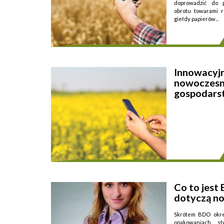
doprowadzić do p
obrotu towarami r
giełdy papierów...
Innowacyjn
nowoczesn
gospodars
wartościowych, gdzie
Co to jest
Innowacyjność wed
dotyczą n
niektórych formac
2005, nr 179, po
przygotowaniem i 
Skrótem BDO okre
...
opakowaniach, s