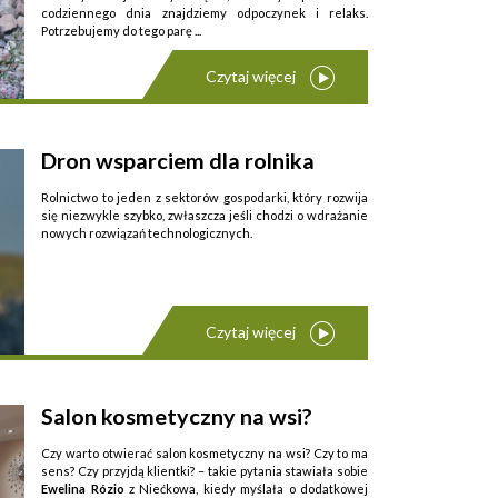
codziennego dnia znajdziemy odpoczynek i relaks.
Potrzebujemy do tego parę ...
Czytaj więcej
Dron wsparciem dla rolnika
Rolnictwo to jeden z sektorów gospodarki, który rozwija
się niezwykle szybko, zwłaszcza jeśli chodzi o wdrażanie
nowych rozwiązań technologicznych.
Czytaj więcej
Obecnie coraz częściej można zaobserwować ...
Salon kosmetyczny na wsi?
Czy warto otwierać salon kosmetyczny na wsi? Czy to ma
sens? Czy przyjdą klientki? – takie py­tania stawiała sobie
Ewelina Rózio
z Niećkowa, kiedy myślała o dodatkowej