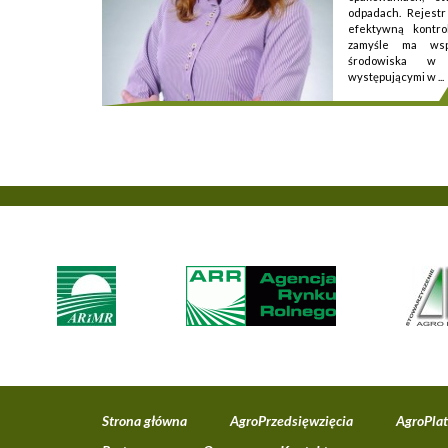
odpadach. Rejestr
efektywną kontr
zamyśle ma wsp
środowiska w 
występującymi w ...
Strona główna
AgroPrzedsięwzięcia
AgroPla