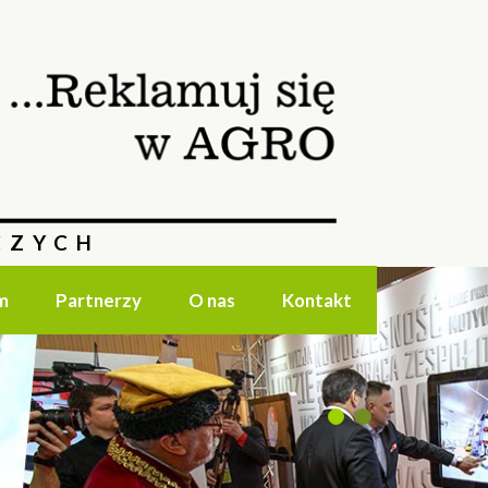
CZYCH
m
Partnerzy
O nas
Kontakt
1
2