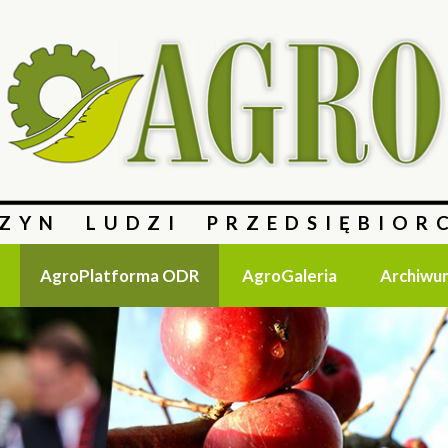
ZYN LUDZI PRZEDSIĘBIOR
AgroPlatforma ODR
AgroGaleria
Archiwu