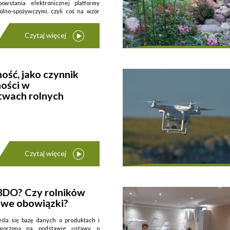
owstania elektronicznej platformy
olno-spożywczymi, czyli coś na wzór
Czytaj więcej
ość, jako czynnik
ości w
twach rolnych
 zamiast akcji będą ...
Czytaj więcej
 BDO? Czy rolników
ług definicji zawartej w ustawie o
owe obowiązki?
h działalności innowacyjnej (Dz. U.
z. 1484) to działalność związana z
uruchomieniem wytwarzania nowych i
śla się bazę danych o produktach i
tworzoną na podstawie ustawy o