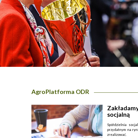
1
AgroPlatforma ODR
Zakładamy 
socjalną
Spółdzielnia soc
przydatnym na rynk
zrealizować.