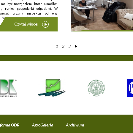
 ma być narzędziem, które umożliwi
olę rynku gospodarki odpadami. W
ierać organy inspekcji ochrony
walce z nieprawidłowościami
Czytaj więcej
1
2
3
tforma ODR
AgroGaleria
Archiwum