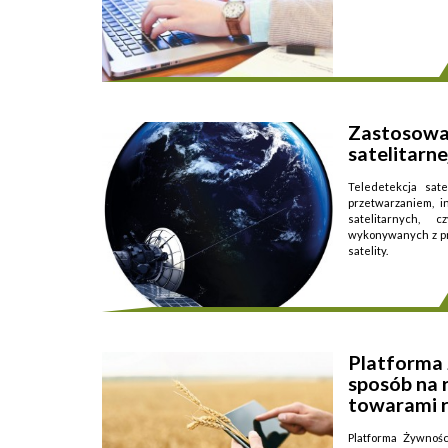
Zastosowan
Przedmiotem działa
satelitarne
Teledetekcja sate
przetwarzaniem, i
satelitarnych, 
wykonywanych z pr
satelity.
...
Platforma
sposób na 
towarami 
Platforma Żywnoś