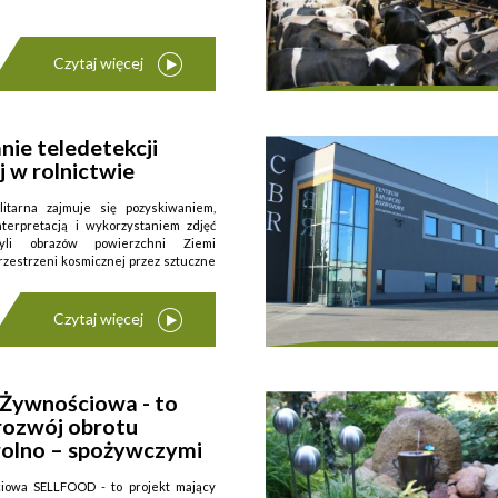
Czytaj więcej
ie teledetekcji
ń spółdzielni ...
j w rolnictwie
litarna zajmuje się pozyskiwaniem,
nterpretacją i wykorzystaniem zdjęć
czyli obrazów powierzchni Ziemi
zestrzeni kosmicznej przez sztuczne
Czytaj więcej
 Żywnościowa - to
rozwój obrotu
rolno – spożywczymi
ciowa SELLFOOD - to projekt mający