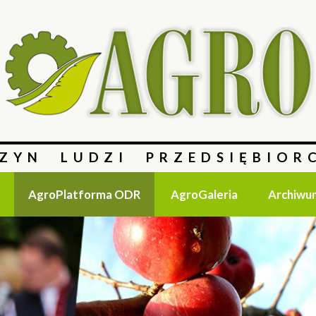
ZYN LUDZI PRZEDSIĘBIOR
AgroPlatforma ODR
AgroGaleria
Archiwu