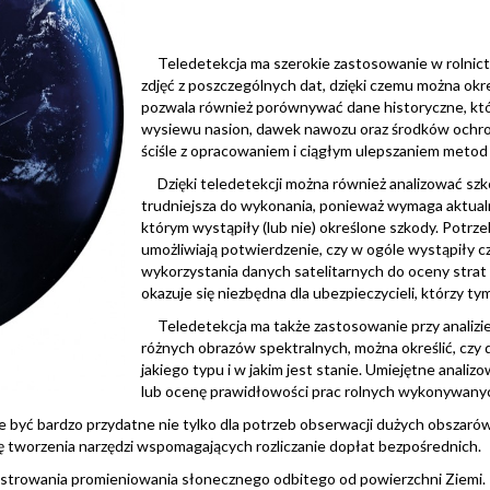
Teledetekcja ma szerokie zastosowanie w rolnictwi
zdjęć z poszczególnych dat, dzięki czemu można okreś
pozwala również porównywać dane historyczne, kt
wysiewu nasion, dawek nawozu oraz środków ochron
ściśle z opracowaniem i ciągłym ulepszaniem metod 
Dzięki teledetekcji można również analizować szkody
trudniejsza do wykonania, ponieważ wymaga aktualn
którym wystąpiły (lub nie) określone szkody. Potr
umożliwiają potwierdzenie, czy w ogóle wystąpiły 
wykorzystania danych satelitarnych do oceny strat 
okazuje się niezbędna dla ubezpieczycieli, którzy t
Teledetekcja ma także zastosowanie przy analizi
różnych obrazów spektralnych, można określić, czy d
jakiego typu i w jakim jest stanie. Umiejętne anali
lub ocenę prawidłowości prac rolnych wykonywany
ć bardzo przydatne nie tylko dla potrzeb obserwacji dużych obszarów, 
ę tworzenia narzędzi wspomagających rozliczanie dopłat bezpośrednich.
estrowania promieniowania słonecznego odbitego od powierzchni Ziemi. 