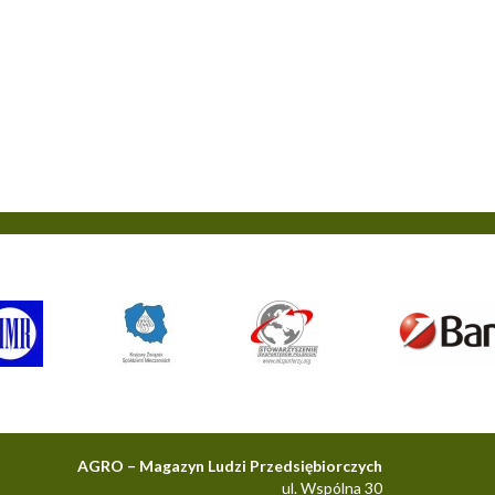
AGRO – Magazyn Ludzi Przedsiębiorczych
ul. Wspólna 30