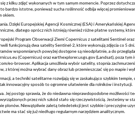
ą się z kilku zdjęć wykonanych w tym samym momencie. Poprzez dotychcz
t to bardzo istotne, ponieważ sucha roślinność odbija więcej promieniowa
m okiem.
nia. Dzięki Europejskiej Agencji Kosmicznej (ESA) i Amerykańskiej Agen
niczne, dlatego oprócz nich istnieją również różne płatne systemy, któr
ejski Program Obserwacji Ziemi Copernicus z satelitami Sentinel oraz
chwili funkcjonują dwa satelity Sentinel-2, które wykonują zdjęcia co 5 d
rogramów wspomnianych powyżej dostępne są nieodpłatnie, a do przegląda
icus.eu (Copernicus) oraz earthexplorer.usgs.gov (Landsat), poza tym ist
om/eo-browser. Aplikacja umożliwia wybór satelity, stopnia zachmurzenia
, z której można wybrać dany obraz lub przemieszczać się po mapie i wyb
acji, a techniki satelitarne rozwijają się w zaskakująco szybkim tempi
k innowacyjny sposób to ogromne ułatwienie dla rolników i instytucji.
a. Jej postęp sprawia, że do niedawna nieprawdopodobne możliwości tech
rządzonych przez nich szkód stało się rzeczywistością. Jesteśmy w stani
nie plonów. Niewątpliwie zaletą teledetekcji jest szybkie i precyzyjne uz
twie ma stać się już niedługo regularnym narzędziem analitycznym.