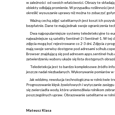
w zależności od swoich właściwości. Obrazy te składaj
obiekty odbijają promienie. W przypadku roślinności jes
określić wysuszanie uprawy niż można to zobaczyć goły
Ważną cechą zdjęć satelitarnych jest koszt ich pozyska
bezpłatnie. Dane te mają jednak swoje ograniczenia tech
Dwa najpopularniejsze systemy teledetekcyjne to europ
najważniejsze są satelity Sentinel-2 i Sentinel-1. W tej 
zdjęcia mogą być rejestrowane co 2-3 dni. Zdjęcia z p
mają swoje serwisy dostępne pod adresami scihub.copern
Browser znajdującą się pod adresem apps.sentinel-hub.c
zatwierdzeniu wyboru ukaże się lista dostępnych obrazów
Teledetekcja jest to bardzo kompleksowe źródło inform
jeszcze nadal niezbadanych. Wykonywanie pomiarów w ta
Jak widzimy, rewolucja technologiczna w rolnictwie trw
Prognozowanie klęsk żywiołowych i wytyczanie zasięgu wy
się zwierciadła wody, które uniemożliwia rolnikom zebra
poszczególnych upraw. Obrazowanie satelitarne w rolnic
Mateusz Klasa