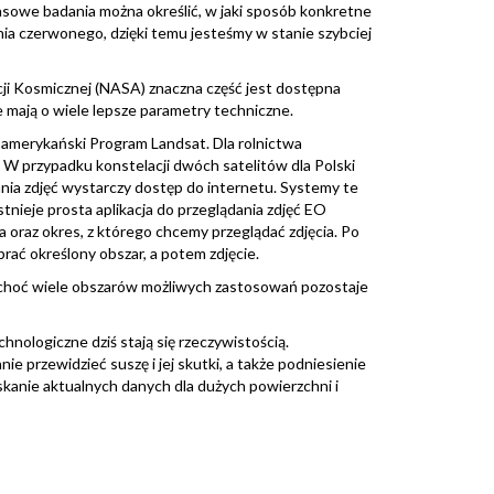
asowe badania można określić, w jaki sposób konkretne
nia czerwonego, dzięki temu jesteśmy w stanie szybciej
cji Kosmicznej (NASA) znaczna część jest dostępna
e mają o wiele lepsze parametry techniczne.
 amerykański Program Landsat. Dla rolnictwa
ni. W przypadku konstelacji dwóch satelitów dla Polski
nia zdjęć wystarczy dostęp do internetu. Systemy te
nieje prosta aplikacja do przeglądania zdjęć EO
 oraz okres, z którego chcemy przeglądać zdjęcia. Po
rać określony obszar, a potem zdjęcie.
e, choć wiele obszarów możliwych zastosowań pozostaje
nologiczne dziś stają się rzeczywistością.
e przewidzieć suszę i jej skutki, a także podniesienie
yskanie aktualnych danych dla dużych powierzchni i