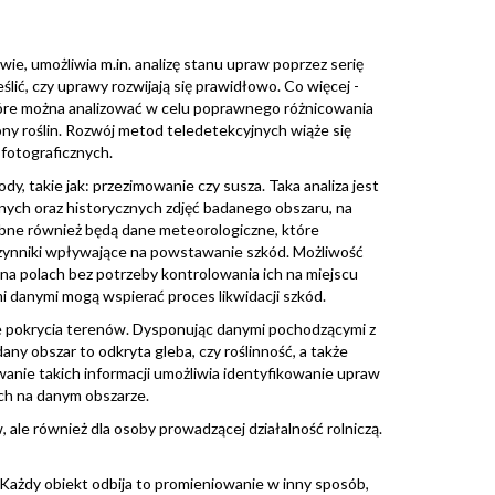
e, umożliwia m.in. analizę stanu upraw poprzez serię
lić, czy uprawy rozwijają się prawidłowo. Co więcej -
óre można analizować w celu poprawnego różnicowania
y roślin. Rozwój metod teledetekcyjnych wiąże się
fotograficznych.
, takie jak: przezimowanie czy susza. Taka analiza jest
ych oraz historycznych zdjęć badanego obszaru, na
zebne również będą dane meteorologiczne, które
czynniki wpływające na powstawanie szkód. Możliwość
na polach bez potrzeby kontrolowania ich na miejscu
ymi danymi mogą wspierać proces likwidacji szkód.
e pokrycia terenów. Dysponując danymi pochodzącymi z
any obszar to odkryta gleba, czy roślinność, a także
zowanie takich informacji umożliwia identyfikowanie upraw
ch na danym obszarze.
ale również dla osoby prowadzącej działalność rolniczą.
Każdy obiekt odbija to promieniowanie w inny sposób,