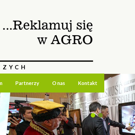
CZYCH
m
Partnerzy
O nas
Kontakt
1
2