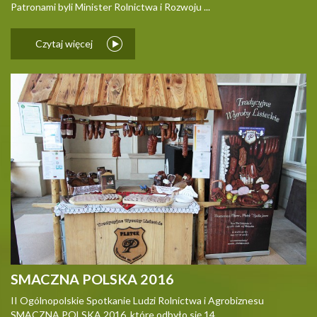
Patronami byli Minister Rolnictwa i Rozwoju ...
Czytaj więcej
SMACZNA POLSKA 2016
II Ogólnopolskie Spotkanie Ludzi Rolnictwa i Agrobiznesu
SMACZNA POLSKA 2016, które odbyło się 14 ...