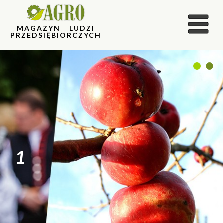
MAGAZYN LUDZI
PRZEDSIĘBIORCZYCH
1
2
1
2