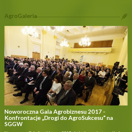
AgroGaleria
Noworoczna Gala Agrobiznesu 2017 -
Konfrontacje „Drogi do AgroSukcesu” na
SGGW