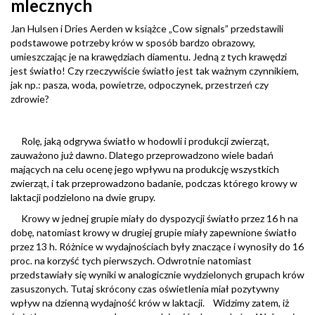
mlecznych
Jan Hulsen i Dries Aerden w książce „Cow signals” przedstawili
podstawowe potrzeby krów w sposób bardzo obrazowy,
umieszczając je na krawędziach diamentu. Jedną z tych krawędzi
jest światło! Czy rzeczywiście światło jest tak ważnym czynnikiem,
jak np.: pasza, woda, powietrze, odpoczynek, przestrzeń czy
zdrowie?
Rolę, jaką odgrywa światło w hodowli i produkcji zwierząt,
zauważono już dawno. Dlatego przeprowadzono wiele badań
mających na celu ocenę jego wpływu na produkcję wszystkich
zwierząt, i tak przeprowadzono badanie, podczas którego krowy w
laktacji podzielono na dwie grupy.
Krowy w jednej grupie miały do dyspozycji światło przez 16 h na
dobę, natomiast krowy w drugiej grupie miały zapewnione światło
przez 13 h. Różnice w wydajnościach były znaczące i wynosiły do 16
proc. na korzyść tych pierwszych. Odwrotnie natomiast
przedstawiały się wyniki w analogicznie wydzielonych grupach krów
zasuszonych. Tutaj skrócony czas oświetlenia miał pozytywny
wpływ na dzienną wydajność krów w laktacji. Widzimy zatem, iż