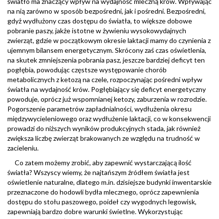
światło ma znaczący wpływ na wydajność mleczną krów. Wpływając
na nią zarówno w sposób bezpośredni, jak i pośredni. Bezpośredni,
gdyż wydłużony czas dostępu do światła, to większe dobowe
pobranie paszy, jakże istotne w żywieniu wysokowydajnych
zwierząt, gdzie w początkowym okresie laktacji mamy do czynienia z
ujemnym bilansem energetycznym. Skrócony zaś czas oświetlenia,
na skutek zmniejszenia pobrania pasz, jeszcze bardziej deficyt ten
pogłębia, powodując częstsze występowanie chorób
metabolicznych z ketozą na czele, rozpoczynając pośredni wpływ
światła na wydajność krów. Pogłębiający się deficyt energetyczny
powoduje, oprócz już wspomnianej ketozy, zaburzenia w rozrodzie.
Pogorszenie parametrów zapładnialności, wydłużenia okresu
międzywycieleniowego oraz wydłużenie laktacji, co w konsekwencji
prowadzi do niższych wyników produkcyjnych stada, jak również
zwiększa liczbę zwierząt brakowanych ze względu na trudność w
zacieleniu.
Co zatem możemy zrobić, aby zapewnić wystarczającą ilość
światła? Wszyscy wiemy, że najtańszym źródłem światła jest
oświetlenie naturalne, dlatego m.in. dzisiejsze budynki inwentarskie
przeznaczone do hodowli bydła mlecznego, oprócz zapewnienia
dostępu do stołu paszowego, poideł czy wygodnych legowisk,
zapewniają bardzo dobre warunki świetlne. Wykorzystując