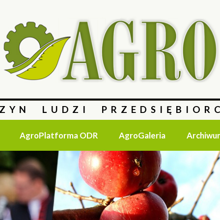
ZYN LUDZI PRZEDSIĘBIOR
AgroPlatforma ODR
AgroGaleria
Archiwu