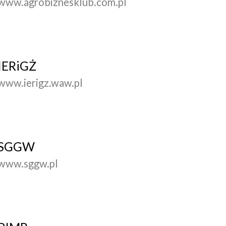
www.agrobiznesklub.com.pl
IERiGŻ
www.ierigz.waw.pl
SGGW
www.sggw.pl