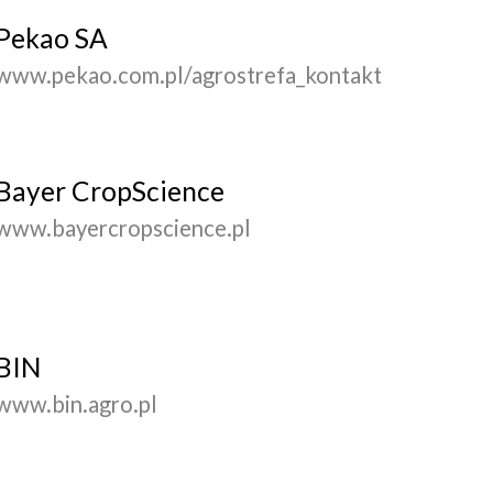
Pekao SA
www.pekao.com.pl/agrostrefa_kontakt
Bayer CropScience
www.bayercropscience.pl
BIN
www.bin.agro.pl