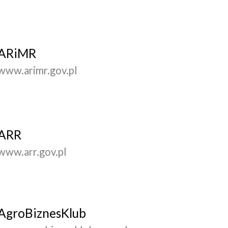
ARiMR
www.arimr.gov.pl
ARR
www.arr.gov.pl
AgroBiznesKlub