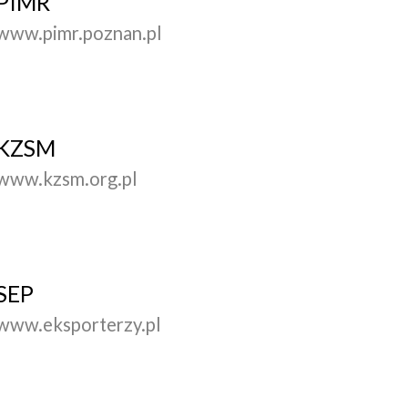
PIMR
www.pimr.poznan.pl
KZSM
www.kzsm.org.pl
SEP
www.eksporterzy.pl