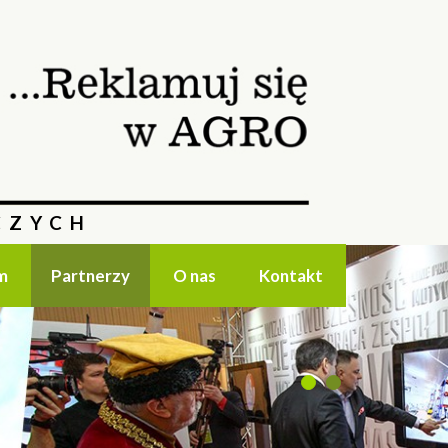
CZYCH
m
Partnerzy
O nas
Kontakt
1
2