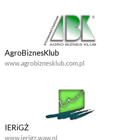
AgroBiznesKlub
www.agrobiznesklub.com.pl
IERiGŻ
www.ierigz.waw.pl