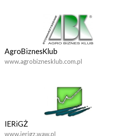
AgroBiznesKlub
www.agrobiznesklub.com.pl
IERiGŻ
www.ierigz.waw.pl