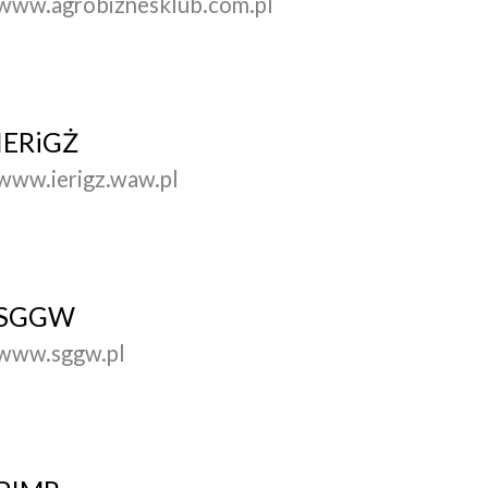
www.agrobiznesklub.com.pl
IERiGŻ
www.ierigz.waw.pl
SGGW
www.sggw.pl