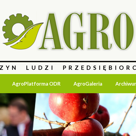
ZYN LUDZI PRZEDSIĘBIOR
AgroPlatforma ODR
AgroGaleria
Archiwu