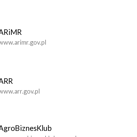
ARiMR
www.arimr.gov.pl
ARR
www.arr.gov.pl
AgroBiznesKlub