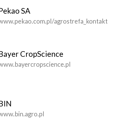
Pekao SA
www.pekao.com.pl/agrostrefa_kontakt
Bayer CropScience
www.bayercropscience.pl
BIN
www.bin.agro.pl