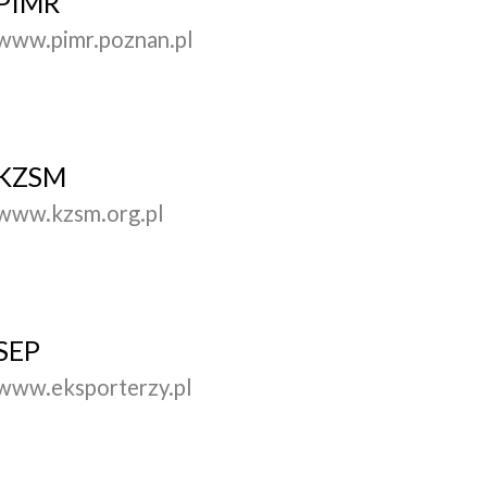
PIMR
www.pimr.poznan.pl
KZSM
www.kzsm.org.pl
SEP
www.eksporterzy.pl