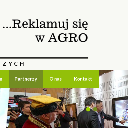
CZYCH
m
Partnerzy
O nas
Kontakt
1
2