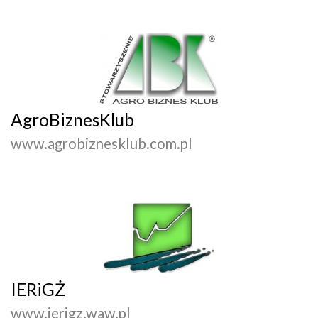
AgroBiznesKlub
www.agrobiznesklub.com.pl
IERiGŻ
www.ierigz.waw.pl