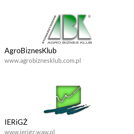
AgroBiznesKlub
www.agrobiznesklub.com.pl
IERiGŻ
www.ierigz.waw.pl