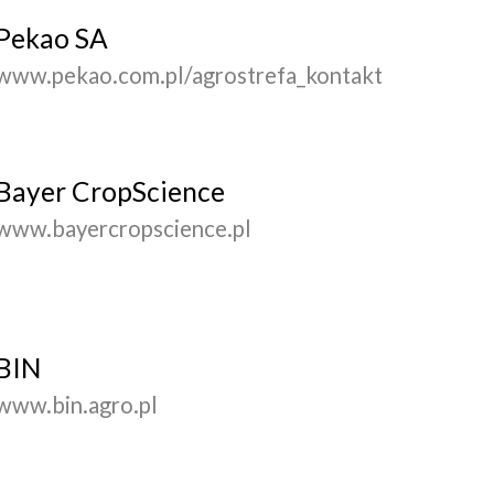
Pekao SA
www.pekao.com.pl/agrostrefa_kontakt
Bayer CropScience
www.bayercropscience.pl
BIN
www.bin.agro.pl