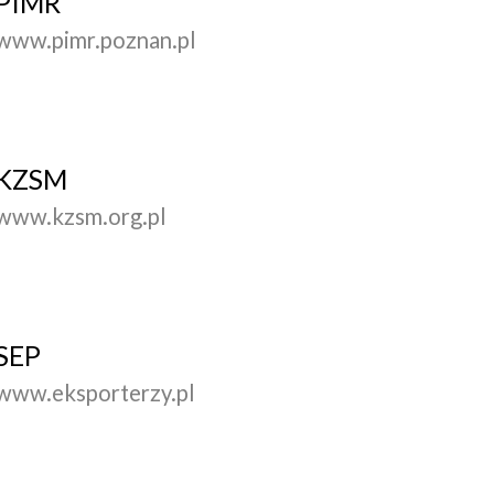
PIMR
www.pimr.poznan.pl
KZSM
www.kzsm.org.pl
SEP
www.eksporterzy.pl