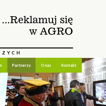
CZYCH
m
Partnerzy
O nas
Kontakt
1
2