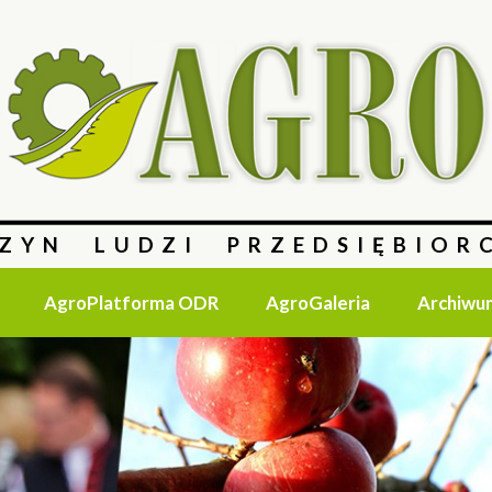
ZYN LUDZI PRZEDSIĘBIOR
AgroPlatforma ODR
AgroGaleria
Archiwu