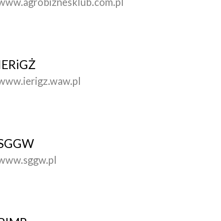
www.agrobiznesklub.com.pl
IERiGŻ
www.ierigz.waw.pl
SGGW
www.sggw.pl