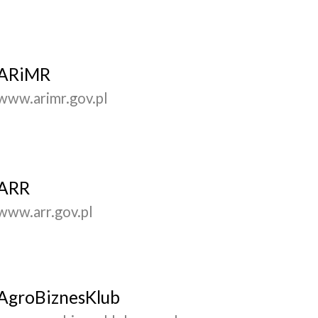
ARiMR
www.arimr.gov.pl
ARR
www.arr.gov.pl
AgroBiznesKlub