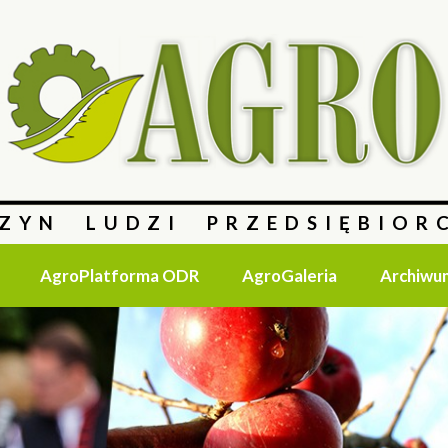
ZYN LUDZI PRZEDSIĘBIOR
AgroPlatforma ODR
AgroGaleria
Archiwu