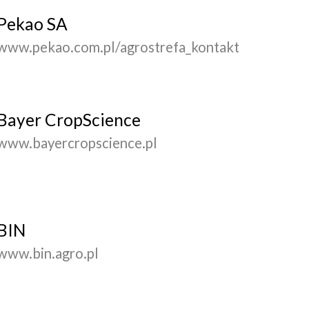
Pekao SA
www.pekao.com.pl/agrostrefa_kontakt
Bayer CropScience
www.bayercropscience.pl
BIN
www.bin.agro.pl