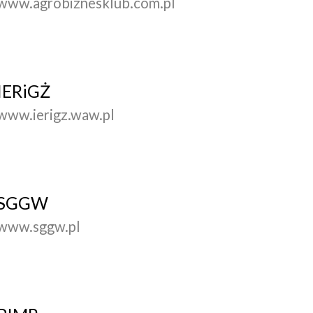
www.agrobiznesklub.com.pl
IERiGŻ
www.ierigz.waw.pl
SGGW
www.sggw.pl