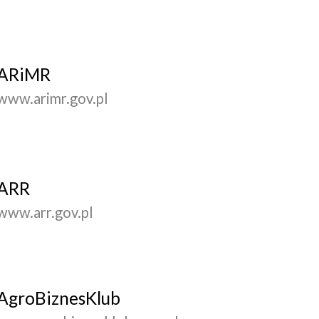
ARiMR
www.arimr.gov.pl
ARR
www.arr.gov.pl
AgroBiznesKlub