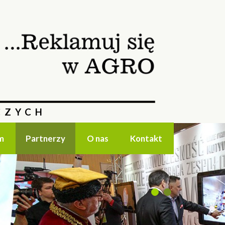
CZYCH
m
Partnerzy
O nas
Kontakt
1
2