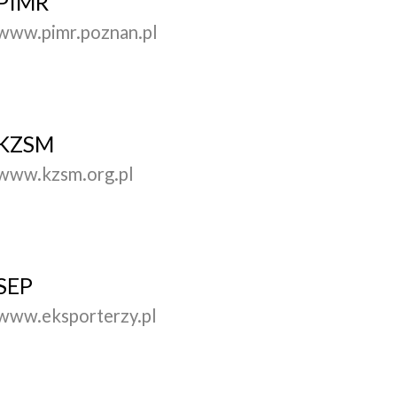
PIMR
www.pimr.poznan.pl
KZSM
www.kzsm.org.pl
SEP
www.eksporterzy.pl