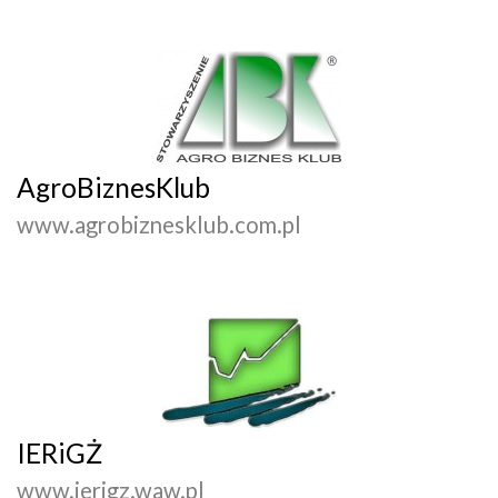
AgroBiznesKlub
www.agrobiznesklub.com.pl
IERiGŻ
www.ierigz.waw.pl