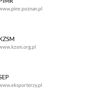
PIMR
www.pimr.poznan.pl
KZSM
www.kzsm.org.pl
SEP
www.eksporterzy.pl