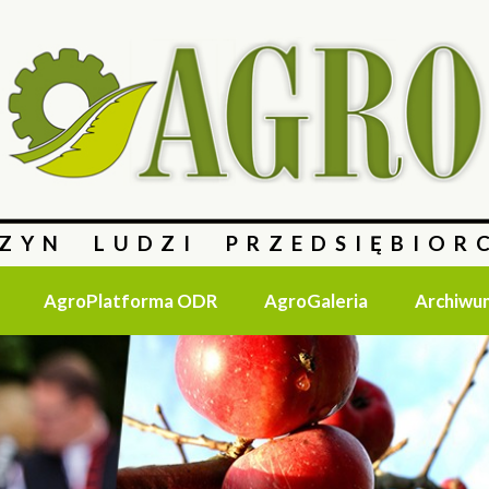
ZYN LUDZI PRZEDSIĘBIOR
AgroPlatforma ODR
AgroGaleria
Archiwu