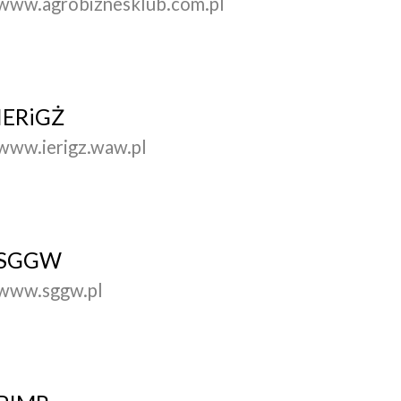
www.agrobiznesklub.com.pl
IERiGŻ
www.ierigz.waw.pl
SGGW
www.sggw.pl