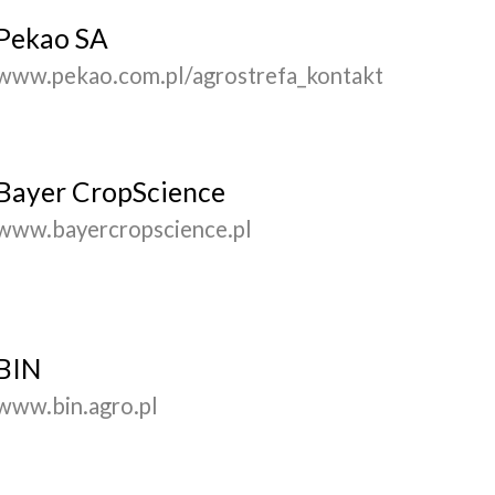
Pekao SA
www.pekao.com.pl/agrostrefa_kontakt
Bayer CropScience
www.bayercropscience.pl
BIN
www.bin.agro.pl