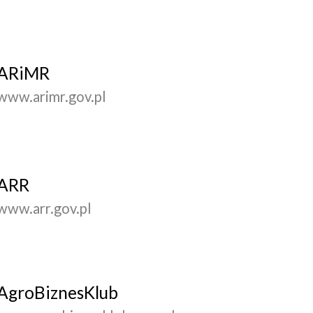
ARiMR
www.arimr.gov.pl
ARR
www.arr.gov.pl
AgroBiznesKlub