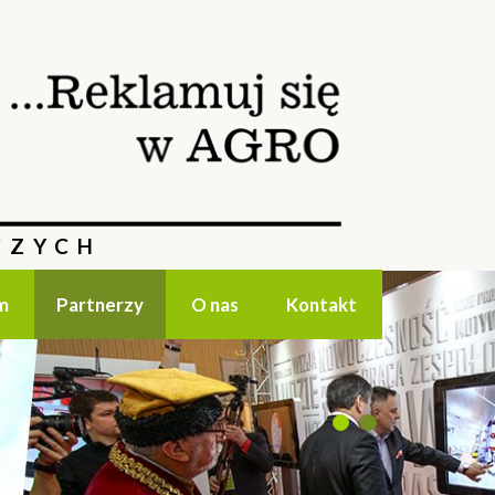
CZYCH
m
Partnerzy
O nas
Kontakt
1
2