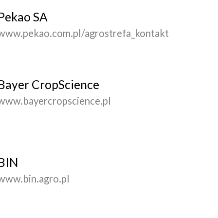
Pekao SA
www.pekao.com.pl/agrostrefa_kontakt
Bayer CropScience
www.bayercropscience.pl
BIN
www.bin.agro.pl