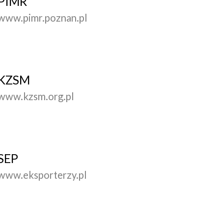
PIMR
www.pimr.poznan.pl
KZSM
www.kzsm.org.pl
SEP
www.eksporterzy.pl