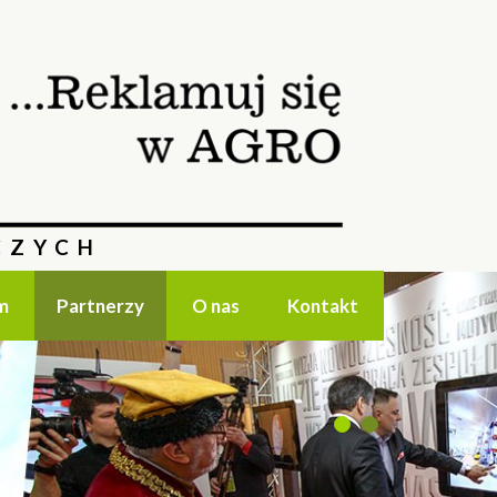
CZYCH
m
Partnerzy
O nas
Kontakt
1
2