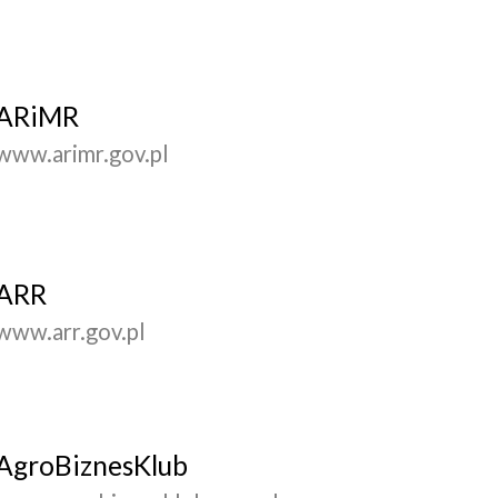
ARiMR
www.arimr.gov.pl
ARR
www.arr.gov.pl
AgroBiznesKlub