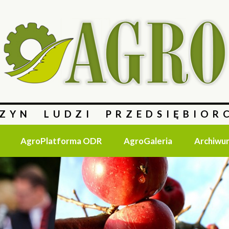
ZYN LUDZI PRZEDSIĘBIOR
AgroPlatforma ODR
AgroGaleria
Archiwu