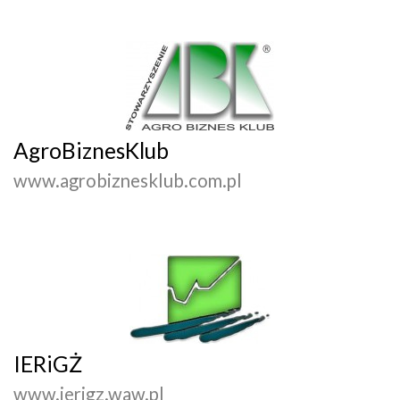
AgroBiznesKlub
www.agrobiznesklub.com.pl
IERiGŻ
www.ierigz.waw.pl