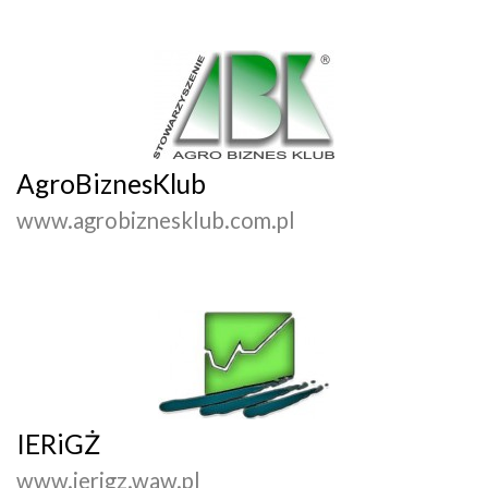
AgroBiznesKlub
www.agrobiznesklub.com.pl
IERiGŻ
www.ierigz.waw.pl