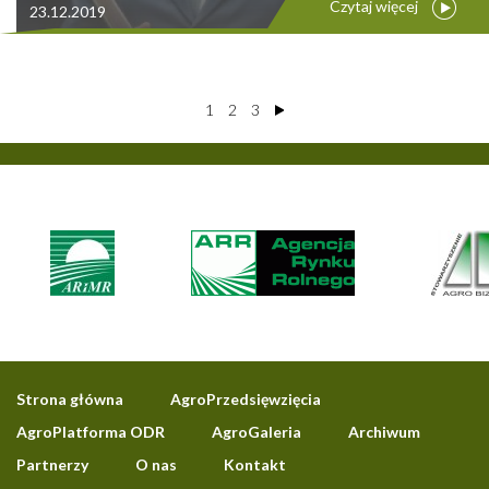
Czytaj więcej
23.12.2019
1
2
3
Strona główna
AgroPrzedsięwzięcia
AgroPlatforma ODR
AgroGaleria
Archiwum
Partnerzy
O nas
Kontakt