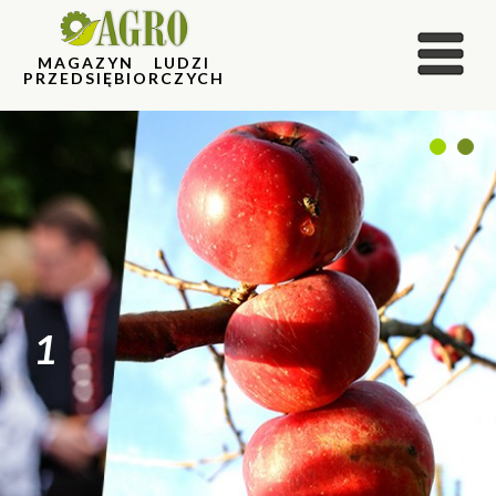
MAGAZYN LUDZI
PRZEDSIĘBIORCZYCH
1
2
1
2