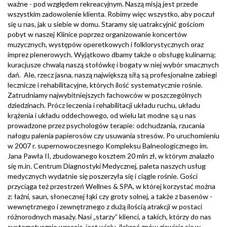
ważne - pod względem rekreacyjnym. Naszą misją jest przede
wszystkim zadowolenie klienta. Robimy więc wszystko, aby poczuł
się u nas, jak u siebie w domu. Staramy się uatrakcyjnić gościom
pobyt w naszej Klinice poprzez organizowanie koncertów
muzycznych, występów operetkowych i folklorystycznych oraz
imprez plenerowych. Wyjątkowo dbamy także o obsługę kulinarną;
kuracjusze chwalą naszą stołówkę i bogaty w niej wybór smacznych
dań. Ale, rzecz jasna, naszą największą siłą są profesjonalne zabiegi
lecznicze i rehabilitacyjne, których ilość systematycznie rośnie.
Zatrudniamy najwybitniejszych fachowców w poszczególnych
dziedzinach. Prócz leczenia i rehabilitacji układu ruchu, układu
krążenia i układu oddechowego, od wielu lat modne są u nas
prowadzone przez psychologów terapie: odchudzania, rzucania
nałogu palenia papierosów czy usuwania stresów. Po uruchomieniu
w 2007 r. supernowoczesnego Kompleksu Balneologicznego im.
Jana Pawła II, zbudowanego kosztem 20 mln zł, w którym znalazło
się m.in. Centrum Diagnostyki Medycznej, paleta naszych usług
medycznych wydatnie się poszerzyła się i ciągle rośnie. Gości
przyciąga też przestrzeń Wellnes & SPA, w której korzystać można
z: łaźni, saun, słonecznej łąki czy groty solnej, a także z basenów -
wewnętrznego i zewnętrznego z dużą ilością atrakcji w postaci
różnorodnych masaży. Nasi „starzy” klienci, a takich, którzy do nas
systematycznie wracają, jest wielu, ilekroć znów zjawiają się w