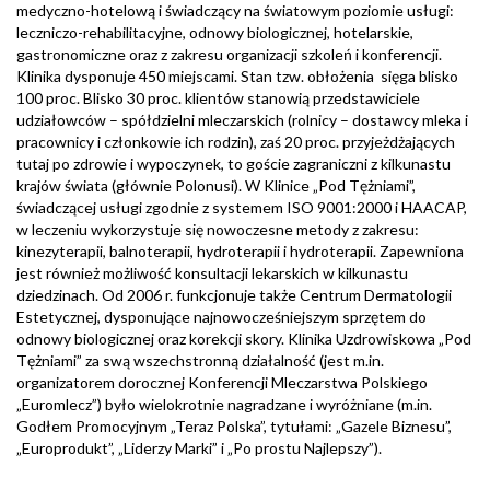
medyczno-hotelową i świadczący na światowym poziomie usługi:
leczniczo-rehabilitacyjne, odnowy biologicznej, hotelarskie,
gastronomiczne oraz z zakresu organizacji szkoleń i konferencji.
Klinika dysponuje 450 miejscami. Stan tzw. obłożenia sięga blisko
100 proc. Blisko 30 proc. klientów stanowią przedstawiciele
udziałowców – spółdzielni mleczarskich (rolnicy – dostawcy mleka i
pracownicy i członkowie ich rodzin), zaś 20 proc. przyjeżdżających
tutaj po zdrowie i wypoczynek, to goście zagraniczni z kilkunastu
krajów świata (głównie Polonusi). W Klinice „Pod Tężniami”,
świadczącej usługi zgodnie z systemem ISO 9001:2000 i HAACAP,
w leczeniu wykorzystuje się nowoczesne metody z zakresu:
kinezyterapii, balnoterapii, hydroterapii i hydroterapii. Zapewniona
jest również możliwość konsultacji lekarskich w kilkunastu
dziedzinach. Od 2006 r. funkcjonuje także Centrum Dermatologii
Estetycznej, dysponujące najnowocześniejszym sprzętem do
odnowy biologicznej oraz korekcji skory. Klinika Uzdrowiskowa „Pod
Tężniami” za swą wszechstronną działalność (jest m.in.
organizatorem dorocznej Konferencji Mleczarstwa Polskiego
„Euromlecz”) było wielokrotnie nagradzane i wyróżniane (m.in.
Godłem Promocyjnym „Teraz Polska”, tytułami: „Gazele Biznesu”,
„Europrodukt”, „Liderzy Marki” i „Po prostu Najlepszy”).