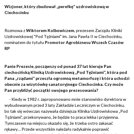
Wizjoner, który zbudował „perełkę” uzdrowiskową w
Ciechocinku
Rozmowa z
Wiktorem Kolbowiczem
, prezesem Zarządu Kliniki
Uzdrowiskowej "Pod Tężniami" im. Jana Pawła II w Ciechocinku,
nominatem do tytułu
Promotor Agrobiznesu Wszech Czasów
RP
Panie Prezesie, począwszy od ponad 37 lat kieruje Pan
ciechocińską Kliniką Uzdrowiskową „Pod Tężniami”, która pod
Pana „rządami” przeszła ogromną metamorfozę i która uchodzi
obecnie za wizytówkę sanatoryjnego Ciechocinka. Czy może
Pan przybliżyć początki swojego prezesowania?
- Kiedy w 1982 r. zaproponowano mnie stanowisko dyrektora w
wybudowanym przed 3 laty Zakładzie Leczniczym w Ciechocinku,
bo tak się wówczas nazywała dzisiejsza Klinika Uzdrowiskowa „Pod
Tężniami”, przekonywano, że będzie to praca lekka i przyjemna.
Tymczasem na miejscu okazało się, że trzeba ostro zakasać
rękawy… Przede wszystkim należało radykalnie poprawić