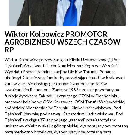
Wiktor Kolbowicz PROMOTOR
AGROBIZNESU WSZECH CZASÓW
RP
Wiktor Kolbowicz, prezes Zarządu Kliniki Uzdrowiskowej „Pod
Tężniami”. Absolwent Technikum Mleczarskiego we Wrześni i
Wydziału Prawa i Administracji na UMK w Toruniu. Ponadto
ukończył 2-letnie studium kadry zarządzającej na UJ w Krakowie i
kurs w zakresie obsługi gastronomiczno-hotelarskiej w
szwajcarskim Richemont. Zanim w 1982 r. został powołany na
funkcję dyrektora Zakładu Leczniczego CZSM w Ciechocinku,
pracował kolejno w: OSM Kruszwica, OSM Toruń i Wojewódzkiej
spółdzielni Mleczarskiej w Toruniu. Klinika Uzdrowiskowa „Pod
Tężniami” (dawniej pod nazwą - Sanatorium Uzdrowiskowe „Pod
Tężniami”) w ciągu 37 lat pod jego „rządami” przeistoczyła w
unikatowy obiekt w skali ogólnopolskiej, dysponujący nowoczesną
bazą medyczno-hotelową, dysponujący nowoczesną bazą