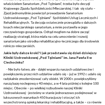
właścicielem Sanatorium „Pod Tężniami”, trzeba było decyzji
Krajowego Zjazdu Spółdzielczości Mleczarskiej. I tak się stało –
Zjazd jednomyślnie powierzył prowadzenie Sanatorium
Uzdrowiskowego „Pod Tężniami” Spółdzielni Usług Leczniczych i
Rehabilitacyjnych. Ta decyzja ostatecznie przesądziła o dalszych
losach mleczarskiego sanatorium, a mnie postawiła w jego
rzeczywistego gospodarza. Odtąd mogłem na dobre zacząć
realizację strategii, która miała na celu umocnienie i rozwój
sanatorium jako ośrodka rehabilitacyjno-leczniczego dla środowisk
rolniczo-mleczarskich.
Jakie były dalsze kroki? I jak przedstawia się dzień dzisiejszy
Kliniki Uzdrowiskowej „Pod Tężniami” im. Jana Pawła II w
Ciechocinku?
- Nie było łatwo, ale - dzięki wsparciu naszych udziałowców i
powiększeniu przez nich udziałów udało się – już w 1992 r. udało się
radykalnie zmodernizować cały obiekt. W 2000 r. powiększyliśmy
naszą bazę noclegową o 40 miejsc, a w 4 lata później o kolejne 100
miejsc. Obecnie – po wielkiej rozbudowie naszej Kliniki
Uzdrowiskowej - jesteśmy w stanie jednorazowo podejmować w
luksusowych warunkach 450 kuracjuszy i otoczyć ich
wszechstronną opieką lekarską i rehabilitacyjną, a także – co równie