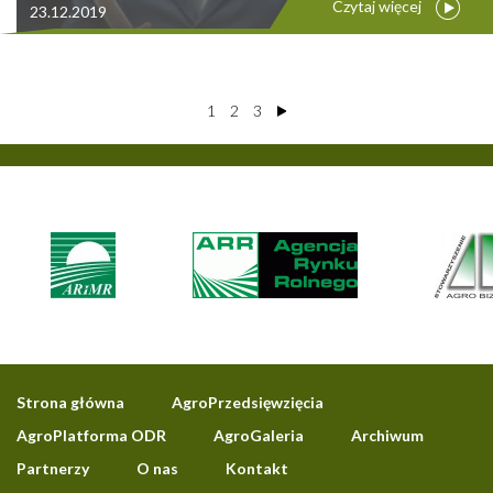
Czytaj więcej
23.12.2019
1
2
3
Strona główna
AgroPrzedsięwzięcia
AgroPlatforma ODR
AgroGaleria
Archiwum
Partnerzy
O nas
Kontakt