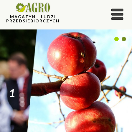
MAGAZYN LUDZI
PRZEDSIĘBIORCZYCH
1
2
1
2