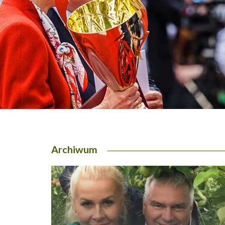
1
2
Archiwum