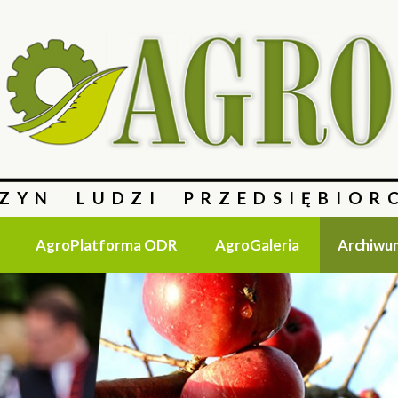
ZYN LUDZI PRZEDSIĘBIOR
AgroPlatforma ODR
AgroGaleria
Archiwu