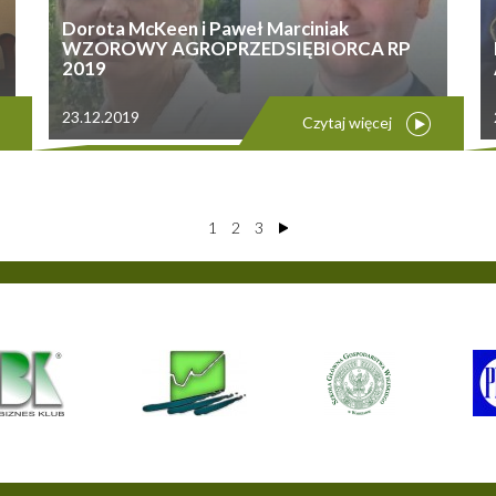
Dorota McKeen i Paweł Marciniak
WZOROWY AGROPRZEDSIĘBIORCA RP
2019
23.12.2019
Czytaj więcej
1
2
3