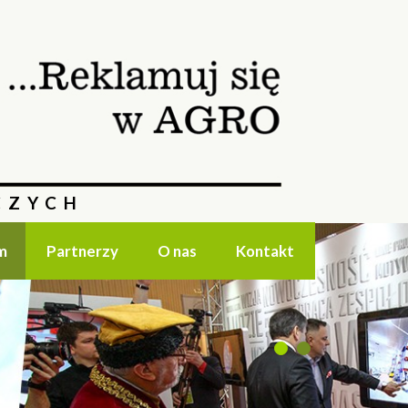
CZYCH
m
Partnerzy
O nas
Kontakt
1
2