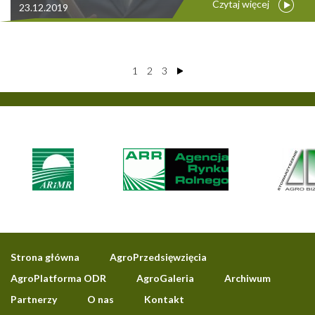
Czytaj więcej
23.12.2019
1
2
3
Strona główna
AgroPrzedsięwzięcia
AgroPlatforma ODR
AgroGaleria
Archiwum
Partnerzy
O nas
Kontakt