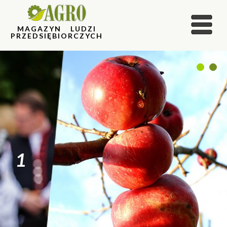
MAGAZYN LUDZI
PRZEDSIĘBIORCZYCH
1
2
1
2