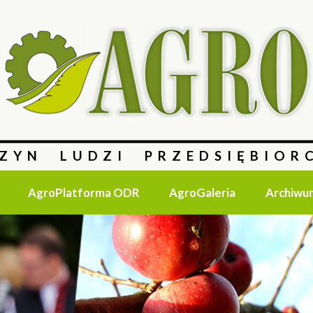
ZYN LUDZI PRZEDSIĘBIOR
AgroPlatforma ODR
AgroGaleria
Archiwu