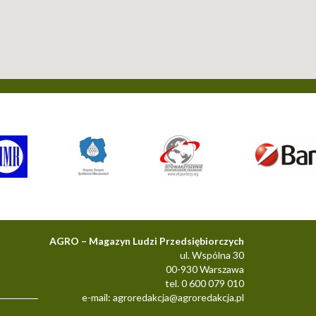
AGRO – Magazyn Ludzi Przedsiębiorczych
ul. Wspólna 30
00-930 Warszawa
tel. 0 600 079 010
e-mail:
agroredakcja@agroredakcja.pl