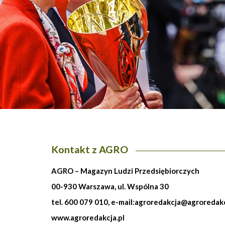
1
Kontakt z AGRO
AGRO – Magazyn Ludzi Przedsiębiorczych
00-930 Warszawa, ul. Wspólna 30
tel. 600 079 010, e-mail:
agroredakcja@agroredakc
www.agroredakcja.pl