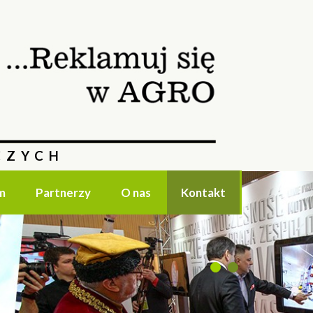
CZYCH
m
Partnerzy
O nas
Kontakt
1
2