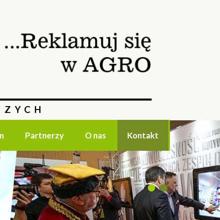
CZYCH
m
Partnerzy
O nas
Kontakt
1
2