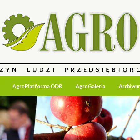
ZYN LUDZI PRZEDSIĘBIOR
AgroPlatforma ODR
AgroGaleria
Archiwu