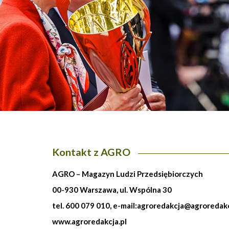
1
Kontakt z AGRO
AGRO – Magazyn Ludzi Przedsiębiorczych
00-930 Warszawa, ul. Wspólna 30
tel. 600 079 010, e-mail:
agroredakcja@agroredakc
www.agroredakcja.pl