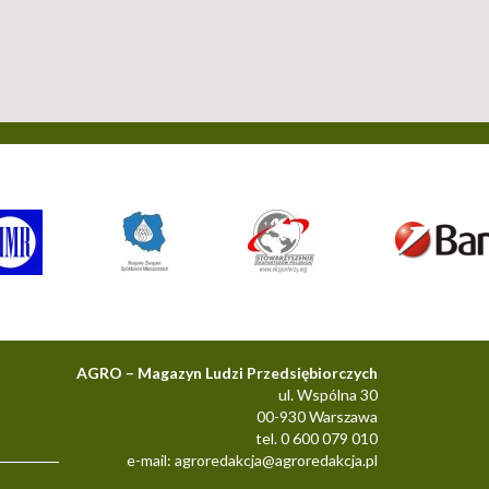
AGRO – Magazyn Ludzi Przedsiębiorczych
ul. Wspólna 30
00-930 Warszawa
tel. 0 600 079 010
e-mail:
agroredakcja@agroredakcja.pl