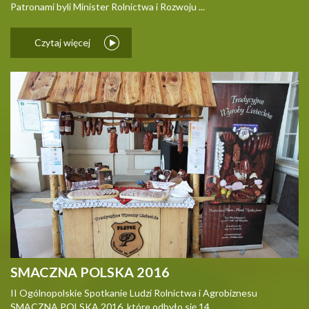
Patronami byli Minister Rolnictwa i Rozwoju ...
Czytaj więcej
SMACZNA POLSKA 2016
II Ogólnopolskie Spotkanie Ludzi Rolnictwa i Agrobiznesu
SMACZNA POLSKA 2016, które odbyło się 14 ...