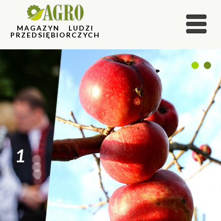
MAGAZYN LUDZI
PRZEDSIĘBIORCZYCH
1
2
1
2