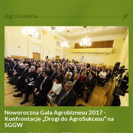
AgroGaleria
Noworoczna Gala Agrobiznesu 2017 -
Konfrontacje „Drogi do AgroSukcesu” na
SGGW