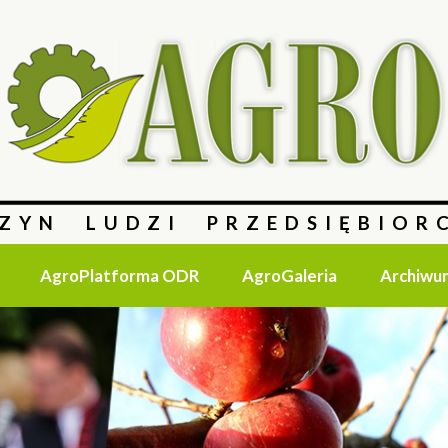
ZYN LUDZI PRZEDSIĘBIOR
AgroPlatforma ODR
AgroGaleria
Archiwu