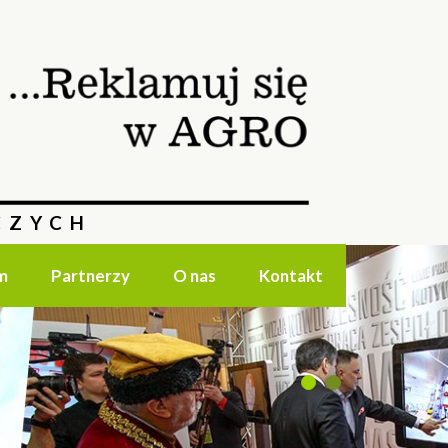
CZYCH
m
Partnerzy
O nas
Kontakt
1
2