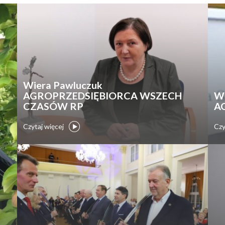
Wiera Pawluczuk
AGROPRZEDSIĘBIORCA WSZECH
W
CZASÓW RP
A
Czytaj więcej
Czy