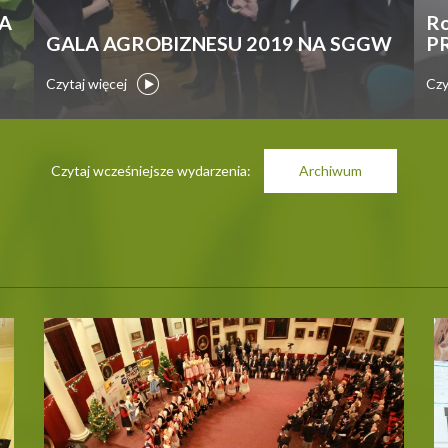
A
R
GALA AGROBIZNESU 2019 NA SGGW
P
Czytaj więcej
Czy
Czytaj wcześniejsze wydarzenia:
Archiwum