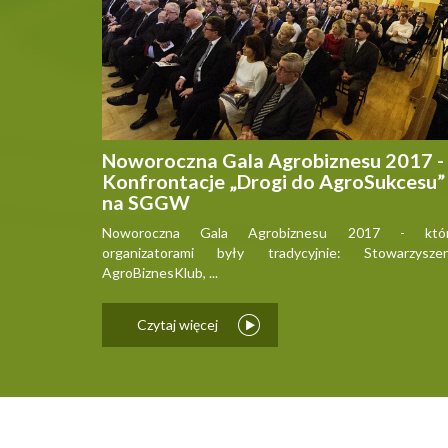
Noworoczna Gala Agrobiznesu 2017 -
Konfrontacje „Drogi do AgroSukcesu”
na SGGW
Noworoczna Gala Agrobiznesu 2017 - któr
organizatorami były tradycyjnie: Stowarzyszen
AgroBiznesKlub, ...
Czytaj więcej