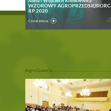
Alina i Wojciech Klimkiewicz
WZOROWY AGROPRZEDSIĘBIORC
RP 2020
Czytaj więcej
AgroGaleria