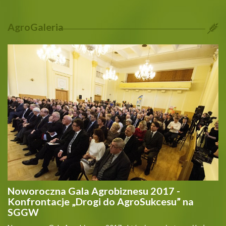
AgroGaleria
Noworoczna Gala Agrobiznesu 2017 -
Konfrontacje „Drogi do AgroSukcesu” na
SGGW