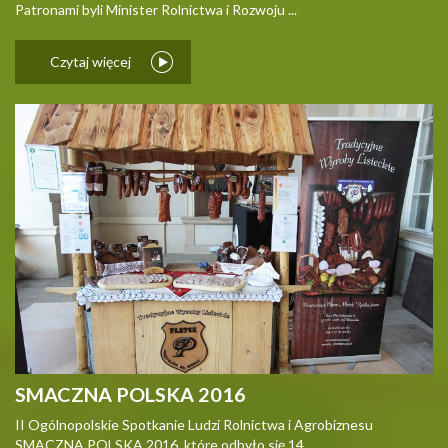
Patronami byli Minister Rolnictwa i Rozwoju ...
Czytaj więcej
SMACZNA POLSKA 2016
II Ogólnopolskie Spotkanie Ludzi Rolnictwa i Agrobiznesu
SMACZNA POLSKA 2016, które odbyło się 14 ...