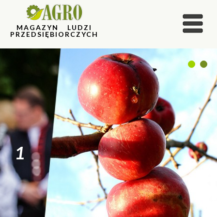
MAGAZYN LUDZI
PRZEDSIĘBIORCZYCH
1
2
1
2