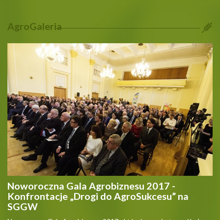
AgroGaleria
Noworoczna Gala Agrobiznesu 2017 -
Konfrontacje „Drogi do AgroSukcesu” na
SGGW