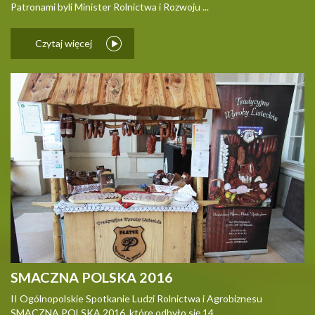
Patronami byli Minister Rolnictwa i Rozwoju ...
Czytaj więcej
SMACZNA POLSKA 2016
II Ogólnopolskie Spotkanie Ludzi Rolnictwa i Agrobiznesu
SMACZNA POLSKA 2016, które odbyło się 14 ...