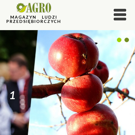
MAGAZYN LUDZI
PRZEDSIĘBIORCZYCH
1
2
1
2