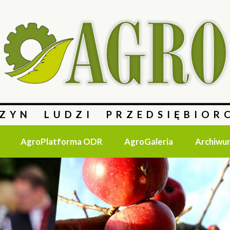
ZYN LUDZI PRZEDSIĘBIOR
AgroPlatforma ODR
AgroGaleria
Archiwu