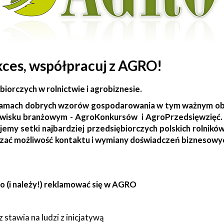
kces, współpracuj z AGRO!
iorczych w rolnictwie i agrobiznesie.
amach dobrych wzorów gospodarowania w tym ważnym obsz
dowisku branżowym - AgroKonkursów i AgroPrzedsięwzięć. 
emy setki najbardziej przedsiębiorczych polskich rolnikó
arzać możliwość kontaktu i wymiany doświadczeń bizneso
o (i należy!) reklamować się w AGRO
stawia na ludzi z inicjatywą