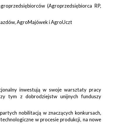
agroprzedsiębiorców (Agroprzedsiębiorca RP,
Zajazdów, AgroMajówek i AgroUczt
cjonalny inwestują w swoje warsztaty pracy
przy tym z dobrodziejstw unijnych funduszy
partych nobilitacją w znaczących konkursach,
 technologiczne w procesie produkcji, na nowe