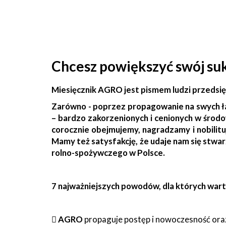
Chcesz powiększyć swój su
Miesięcznik AGRO jest pismem ludzi przedsięb
Zarówno - poprzez propagowanie na swych ł
– bardzo zakorzenionych i cenionych w śro
corocznie obejmujemy, nagradzamy i nobilituj
Mamy też satysfakcję, że udaje nam się stw
rolno-spożywczego w Polsce.
7 najważniejszych powodów, dla których wart

AGRO
propaguje postęp i nowoczesność oraz 