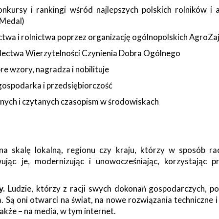
nkursy i rankingi wśród najlepszych polskich rolników i 
 Medal)
ictwa i rolnictwa poprzez organizację ogólnopolskich Agro
adectwa Wierzytelności Czynienia Dobra Ogólnego
e wzory, nagradza i nobilituje
 gospodarka i przedsiębiorczość
alnych i czytanych czasopism w środowiskach
a skalę lokalną, regionu czy kraju, którzy w sposób ra
ując je, modernizując i unowocześniając, korzystając 
y.
Ludzie, którzy z racji swych dokonań gospodarczych, po
Są oni otwarci na świat, na nowe rozwiązania techniczne i
kże – na media, w tym internet.