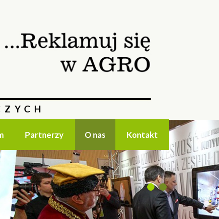
CZYCH
m
Partnerzy
O nas
Kontakt
1
2