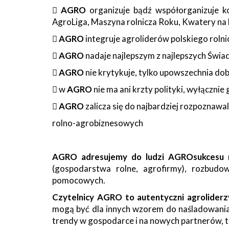

AGRO
organizuje bądź współorganizuje ko
AgroLiga, Maszyna rolnicza Roku, Kwatery na

AGRO
integruje agroliderów polskiego roln

AGRO
nadaje najlepszym z najlepszych Świ

AGRO
nie krytykuje, tylko upowszechnia dobr
 w
AGRO
nie ma ani krzty polityki, wyłącznie

AGRO
zalicza się do najbardziej rozpoznaw
rolno-agrobiznesowych
AGRO adresujemy do ludzi AGROsukcesu
n
(gospodarstwa rolne, agrofirmy), rozbudow
pomocowych.
Czytelnicy AGRO to autentyczni agroliderz
mogą być dla innych wzorem do naśladowania. 
trendy w gospodarce i na nowych partnerów, ta