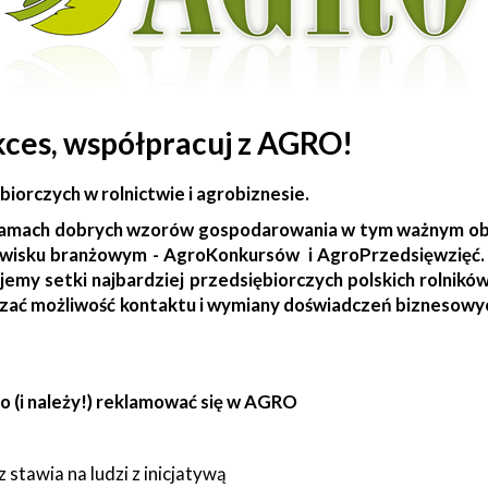
kces, współpracuj z AGRO!
iorczych w rolnictwie i agrobiznesie.
amach dobrych wzorów gospodarowania w tym ważnym obsz
dowisku branżowym - AgroKonkursów i AgroPrzedsięwzięć. 
emy setki najbardziej przedsiębiorczych polskich rolnikó
arzać możliwość kontaktu i wymiany doświadczeń bizneso
o (i należy!) reklamować się w AGRO
stawia na ludzi z inicjatywą