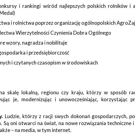
nkursy i rankingi wśród najlepszych polskich rolników i 
 Medal)
ictwa i rolnictwa poprzez organizację ogólnopolskich Agro
adectwa Wierzytelności Czynienia Dobra Ogólnego
e wzory, nagradza i nobilituje
 gospodarka i przedsiębiorczość
alnych i czytanych czasopism w środowiskach
a skalę lokalną, regionu czy kraju, którzy w sposób ra
ując je, modernizując i unowocześniając, korzystając 
y.
Ludzie, którzy z racji swych dokonań gospodarczych, po
Są oni otwarci na świat, na nowe rozwiązania techniczne i
kże – na media, w tym internet.