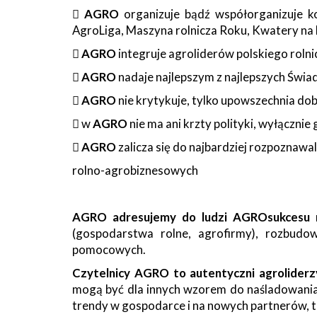

AGRO
organizuje bądź współorganizuje ko
AgroLiga, Maszyna rolnicza Roku, Kwatery na

AGRO
integruje agroliderów polskiego roln

AGRO
nadaje najlepszym z najlepszych Świ

AGRO
nie krytykuje, tylko upowszechnia dobr
 w
AGRO
nie ma ani krzty polityki, wyłącznie

AGRO
zalicza się do najbardziej rozpoznaw
rolno-agrobiznesowych
AGRO adresujemy do ludzi AGROsukcesu
n
(gospodarstwa rolne, agrofirmy), rozbudow
pomocowych.
Czytelnicy AGRO to autentyczni agroliderz
mogą być dla innych wzorem do naśladowania. 
trendy w gospodarce i na nowych partnerów, ta