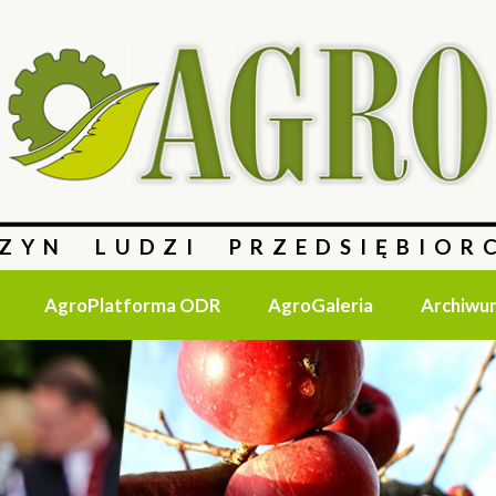
ZYN LUDZI PRZEDSIĘBIOR
AgroPlatforma ODR
AgroGaleria
Archiwu