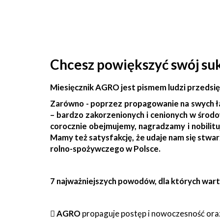
Chcesz powiększyć swój su
Miesięcznik AGRO jest pismem ludzi przedsięb
Zarówno - poprzez propagowanie na swych ł
– bardzo zakorzenionych i cenionych w śro
corocznie obejmujemy, nagradzamy i nobilituj
Mamy też satysfakcję, że udaje nam się stw
rolno-spożywczego w Polsce.
7 najważniejszych powodów, dla których wart

AGRO
propaguje postęp i nowoczesność oraz 