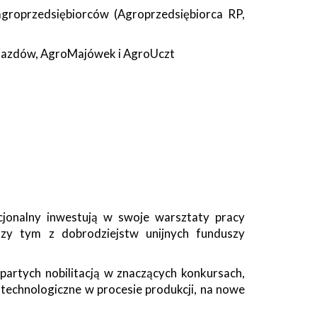
agroprzedsiębiorców (Agroprzedsiębiorca RP,
Zajazdów, AgroMajówek i AgroUczt
cjonalny inwestują w swoje warsztaty pracy
przy tym z dobrodziejstw unijnych funduszy
partych nobilitacją w znaczących konkursach,
 technologiczne w procesie produkcji, na nowe