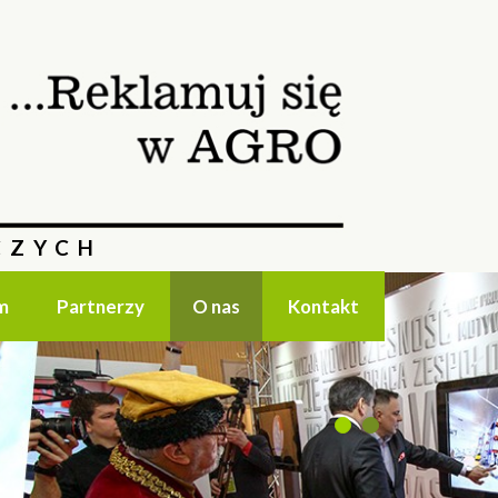
CZYCH
m
Partnerzy
O nas
Kontakt
1
2