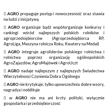

AGRO
propaguje postęp i nowoczesność oraz stawia
na ludzi z inicjatywą

AGRO
organizuje bądź współorganizuje konkursy i
rankingi wśród najlepszych polskich rolników i
agroprzedsiębiorców (Agroprzedsiębiorca RP,
AgroLiga, Maszyna rolnicza Roku, Kwatery na Medal)

AGRO
integruje agroliderów polskiego rolnictwa i
rolnictwa poprzez organizację ogólnopolskich
AgroZajazdów, AgroMajówek i AgroUczt

AGRO
nadaje najlepszym z najlepszych Świadectwa
Wierzytelności Czynienia Dobra Ogólnego

AGRO
nie krytykuje, tylko upowszechnia dobre wzory,
nagradza i nobilituje
 w
AGRO
nie ma ani krzty polityki, wyłącznie
gospodarka i przedsiębiorczość