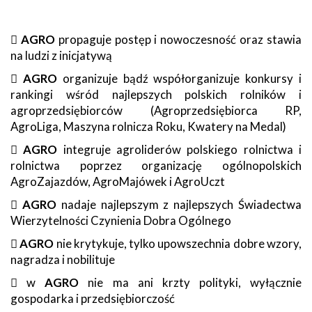

AGRO
propaguje postęp i nowoczesność oraz stawia
na ludzi z inicjatywą

AGRO
organizuje bądź współorganizuje konkursy i
rankingi wśród najlepszych polskich rolników i
agroprzedsiębiorców (Agroprzedsiębiorca RP,
AgroLiga, Maszyna rolnicza Roku, Kwatery na Medal)

AGRO
integruje agroliderów polskiego rolnictwa i
rolnictwa poprzez organizację ogólnopolskich
AgroZajazdów, AgroMajówek i AgroUczt

AGRO
nadaje najlepszym z najlepszych Świadectwa
Wierzytelności Czynienia Dobra Ogólnego

AGRO
nie krytykuje, tylko upowszechnia dobre wzory,
nagradza i nobilituje
 w
AGRO
nie ma ani krzty polityki, wyłącznie
gospodarka i przedsiębiorczość