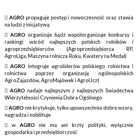

AGRO
propaguje postęp i nowoczesność oraz stawia
na ludzi z inicjatywą

AGRO
organizuje bądź współorganizuje konkursy i
rankingi wśród najlepszych polskich rolników i
agroprzedsiębiorców (Agroprzedsiębiorca RP,
AgroLiga, Maszyna rolnicza Roku, Kwatery na Medal)

AGRO
integruje agroliderów polskiego rolnictwa i
rolnictwa poprzez organizację ogólnopolskich
AgroZajazdów, AgroMajówek i AgroUczt

AGRO
nadaje najlepszym z najlepszych Świadectwa
Wierzytelności Czynienia Dobra Ogólnego

AGRO
nie krytykuje, tylko upowszechnia dobre wzory,
nagradza i nobilituje
 w
AGRO
nie ma ani krzty polityki, wyłącznie
gospodarka i przedsiębiorczość