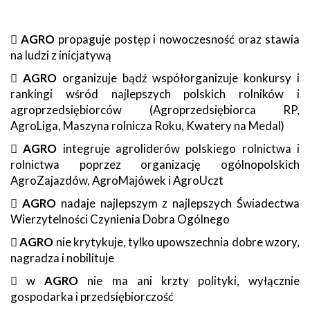

AGRO
propaguje postęp i nowoczesność oraz stawia
na ludzi z inicjatywą

AGRO
organizuje bądź współorganizuje konkursy i
rankingi wśród najlepszych polskich rolników i
agroprzedsiębiorców (Agroprzedsiębiorca RP,
AgroLiga, Maszyna rolnicza Roku, Kwatery na Medal)

AGRO
integruje agroliderów polskiego rolnictwa i
rolnictwa poprzez organizację ogólnopolskich
AgroZajazdów, AgroMajówek i AgroUczt

AGRO
nadaje najlepszym z najlepszych Świadectwa
Wierzytelności Czynienia Dobra Ogólnego

AGRO
nie krytykuje, tylko upowszechnia dobre wzory,
nagradza i nobilituje
 w
AGRO
nie ma ani krzty polityki, wyłącznie
gospodarka i przedsiębiorczość