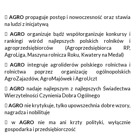

AGRO
propaguje postęp i nowoczesność oraz stawia
na ludzi z inicjatywą

AGRO
organizuje bądź współorganizuje konkursy i
rankingi wśród najlepszych polskich rolników i
agroprzedsiębiorców (Agroprzedsiębiorca RP,
AgroLiga, Maszyna rolnicza Roku, Kwatery na Medal)

AGRO
integruje agroliderów polskiego rolnictwa i
rolnictwa poprzez organizację ogólnopolskich
AgroZajazdów, AgroMajówek i AgroUczt

AGRO
nadaje najlepszym z najlepszych Świadectwa
Wierzytelności Czynienia Dobra Ogólnego

AGRO
nie krytykuje, tylko upowszechnia dobre wzory,
nagradza i nobilituje
 w
AGRO
nie ma ani krzty polityki, wyłącznie
gospodarka i przedsiębiorczość