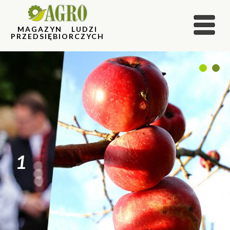
MAGAZYN LUDZI
PRZEDSIĘBIORCZYCH
1
2
1
2