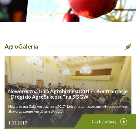
AgroGaleria
Noworoczna Gala Agrobiznesu 2017 - Konfrontacje
„Drogi do AgroSukcesu” na SGGW
Noworoczna Gala Agrobiznesu 2017 - której organizatorami były tradycyjnie:
Stowarzyszenie AgroBiznesKlub, ...
Czytaj więcej
1.03.2017