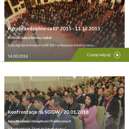
Agroprzedsiębiorca RP 2015 - 11.12.2015
Srebrna Gala w blasku szabel
Gala Agroprzedsiębiorca RP 2015 w Muzeum Kolekcji Jana ...
Czytaj więcej
14.03.2016
Konfrontacje na SGGW - 20.01.2016
AgroAkademia Umiejętności Praktycznych
V Konfrontacje „Drogi do AgroSukcesu” ...