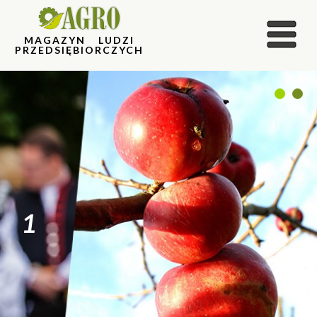
MAGAZYN LUDZI
PRZEDSIĘBIORCZYCH
1
2
1
2