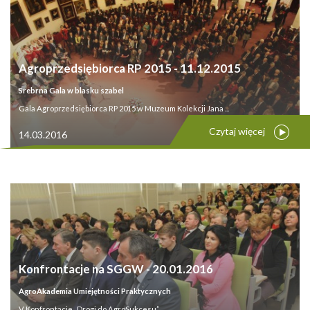
Agroprzedsiębiorca RP 2015 - 11.12.2015
Srebrna Gala w blasku szabel
Gala Agroprzedsiębiorca RP 2015 w Muzeum Kolekcji Jana ...
Czytaj więcej
14.03.2016
Konfrontacje na SGGW - 20.01.2016
AgroAkademia Umiejętności Praktycznych
V Konfrontacje „Drogi do AgroSukcesu” ...