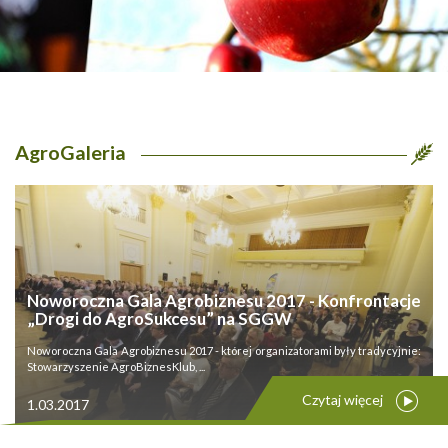
AgroGaleria
Noworoczna Gala Agrobiznesu 2017 - Konfrontacje
„Drogi do AgroSukcesu” na SGGW
Noworoczna Gala Agrobiznesu 2017 - której organizatorami były tradycyjnie:
Stowarzyszenie AgroBiznesKlub, ...
Czytaj więcej
1.03.2017