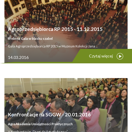
Agroprzedsiębiorca RP 2015 - 11.12.2015
Srebrna Gala w blasku szabel
Gala Agroprzedsiębiorca RP 2015 w Muzeum Kolekcji Jana ...
Czytaj więcej
14.03.2016
Konfrontacje na SGGW - 20.01.2016
AgroAkademia Umiejętności Praktycznych
V Konfrontacje „Drogi do AgroSukcesu” ...