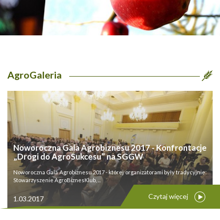
AgroGaleria
Noworoczna Gala Agrobiznesu 2017 - Konfrontacje
„Drogi do AgroSukcesu” na SGGW
Noworoczna Gala Agrobiznesu 2017 - której organizatorami były tradycyjnie:
Stowarzyszenie AgroBiznesKlub, ...
Czytaj więcej
1.03.2017