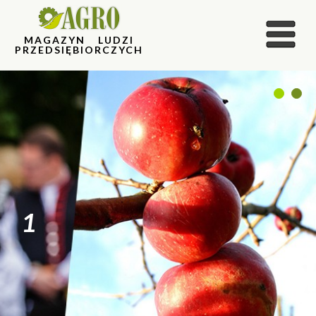
MAGAZYN LUDZI
PRZEDSIĘBIORCZYCH
1
2
1
2