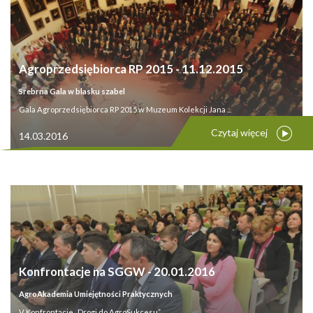
Agroprzedsiębiorca RP 2015 - 11.12.2015
Srebrna Gala w blasku szabel
Gala Agroprzedsiębiorca RP 2015 w Muzeum Kolekcji Jana ...
Czytaj więcej
14.03.2016
Konfrontacje na SGGW - 20.01.2016
AgroAkademia Umiejętności Praktycznych
V Konfrontacje „Drogi do AgroSukcesu” ...