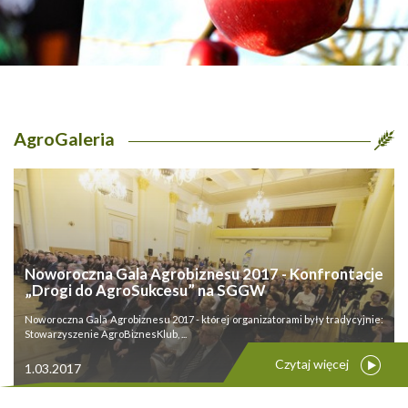
AgroGaleria
Noworoczna Gala Agrobiznesu 2017 - Konfrontacje
„Drogi do AgroSukcesu” na SGGW
Noworoczna Gala Agrobiznesu 2017 - której organizatorami były tradycyjnie:
Stowarzyszenie AgroBiznesKlub, ...
Czytaj więcej
1.03.2017