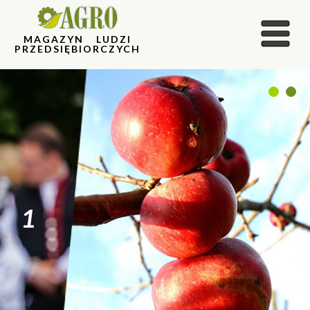
MAGAZYN LUDZI
PRZEDSIĘBIORCZYCH
1
2
1
2